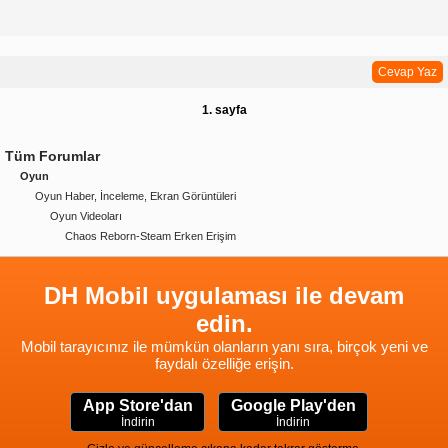
Cevap Yaz
1. sayfa
Tüm Forumlar
Oyun
Oyun Haber, İnceleme, Ekran Görüntüleri
Oyun Videoları
Chaos Reborn-Steam Erken Erişim
DH Mobil uygulaması ile devam
edin.
Mobil tarayıcınız ile mümkün olanların yanı sıra, birçok yeni ve
faydalı özelliğe erişin.
App Store'dan
Google Play'den
İndirin
İndirin