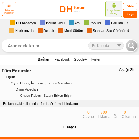
DH
Giriş
forum
Uygulama
Teknoloji
mini
Haberleri
ile
aç
Kayıt
DH Anasayfa
İndirim Kodu
Ara
Popüler
Foruma Git
Hakkımızda
Destek
Mobil Sürüm
Standart Site Görünümü
Bu Konuda
Bağlan:
Facebook
Google+
Twitter
Aşağı Git
Tüm Forumlar
Oyun
Oyun Haber, İnceleme, Ekran Görüntüleri
Oyun Videoları
Chaos Reborn-Steam Erken Erişim
Bu konudaki kullanıcılar: 1 misafir, 1 mobil kullanıcı
0
300
0
Cevap
Tıklama
Öne Çıkarma
1. sayfa