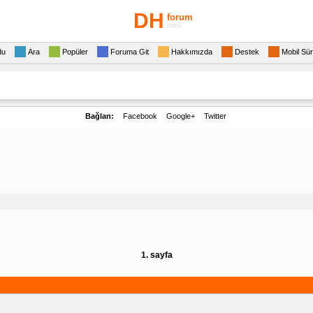
DH
forum
mini
du
Ara
Popüler
Foruma Git
Hakkımızda
Destek
Mobil Sü
Bağlan:
Facebook
Google+
Twitter
1. sayfa