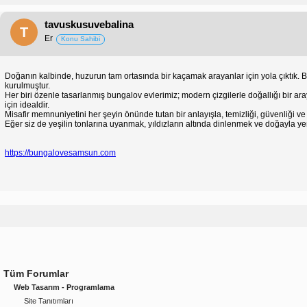
tavuskusuvebalina
T
Er
Konu Sahibi
Doğanın kalbinde, huzurun tam ortasında bir kaçamak arayanlar için yola çıktık.
kurulmuştur.
Her biri özenle tasarlanmış bungalov evlerimiz; modern çizgilerle doğallığı bir 
için idealdir.
Misafir memnuniyetini her şeyin önünde tutan bir anlayışla, temizliği, güvenliği v
Eğer siz de yeşilin tonlarına uyanmak, yıldızların altında dinlenmek ve doğayla 
https://bungalovesamsun.com
Tüm Forumlar
Web Tasarım - Programlama
Site Tanıtımları