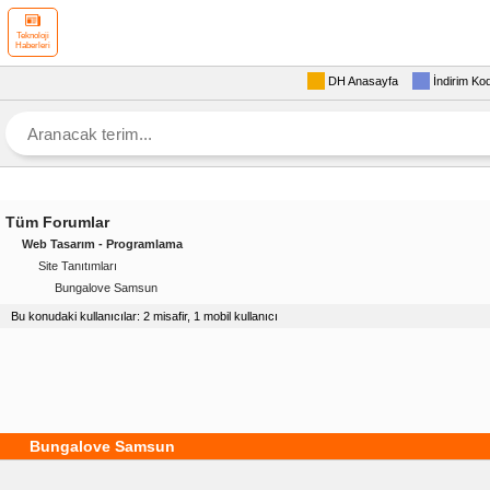
Teknoloji
Haberleri
DH Anasayfa
İndirim Ko
Tüm Forumlar
Web Tasarım - Programlama
Site Tanıtımları
Bungalove Samsun
Bu konudaki kullanıcılar: 2 misafir, 1 mobil kullanıcı
Bungalove Samsun