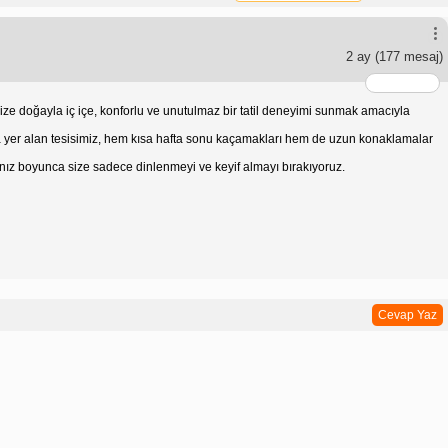
2 ay
(177 mesaj)
ze doğayla iç içe, konforlu ve unutulmaz bir tatil deneyimi sunmak amacıyla
mda yer alan tesisimiz, hem kısa hafta sonu kaçamakları hem de uzun konaklamalar
manız boyunca size sadece dinlenmeyi ve keyif almayı bırakıyoruz.
Cevap Yaz