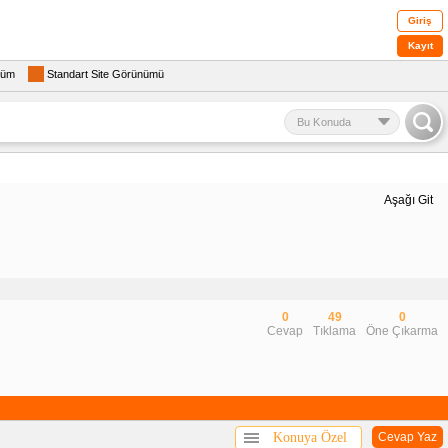
Giriş
Kayıt
rüm
Standart Site Görünümü
Bu Konuda
Aşağı Git
0
49
0
Cevap
Tıklama
Öne Çıkarma
Konuya Özel
Cevap Yaz