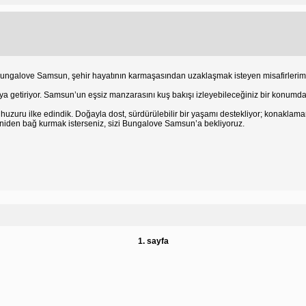
 Bungalove Samsun, şehir hayatının karmaşasından uzaklaşmak isteyen misafirlerimi
araya getiriyor. Samsun’un eşsiz manzarasını kuş bakışı izleyebileceğiniz bir konu
e huzuru ilke edindik. Doğayla dost, sürdürülebilir bir yaşamı destekliyor; konakla
yeniden bağ kurmak isterseniz, sizi Bungalove Samsun’a bekliyoruz.
1. sayfa