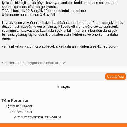
tyt kısmı bitmişti ancak böyle kavrayamamistim harbili nedense anlamadım
sanırım çok soru çözmek gekiyordu..
7-)Anıl hoca ilk 10 Barış ilk 10 denemelerini alıp eritme
8-)deneme abanma son 3-4 ay full
kaynak kısmı ve yoğunluk hakkında düşünceleriniz nelerdir? ben gerçekten hiç
düzgün ayt mat görmeyen biriyim açık lisedeydim ona göre cevap verirseniz
sevinirim ama piyasa ve kaynakları çok iyi bilirim ama siz benden daha çok
bilirsiniz çözmüş kişiler olarak o yüzden sizin fikirleriniz ve önerileriniz daha
önemli.
velhasıl kelam yardımcı olabilecek arkadaşlara şimdiden teşekkür ediyorum
< Bu ileti Android uygulamasından atıldı >
Cevap Yaz
1. sayfa
Tüm Forumlar
Eğitim ve Sınavlar
TYT / AYT / YDT
AYT MAT TAVSİYESİ İSTİYORUM