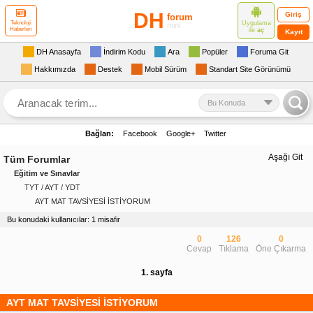
DH
Giriş
forum
Uygulama
Teknoloji
mini
Haberleri
ile
aç
Kayıt
DH Anasayfa
İndirim Kodu
Ara
Popüler
Foruma Git
Hakkımızda
Destek
Mobil Sürüm
Standart Site Görünümü
Bu Konuda
Bağlan:
Facebook
Google+
Twitter
Aşağı Git
Tüm Forumlar
Eğitim ve Sınavlar
TYT / AYT / YDT
AYT MAT TAVSİYESİ İSTİYORUM
Bu konudaki kullanıcılar: 1 misafir
0
126
0
Cevap
Tıklama
Öne Çıkarma
1. sayfa
AYT MAT TAVSİYESİ İSTİYORUM