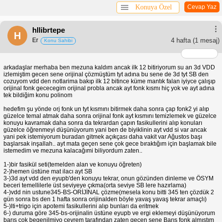
Konuya Özel
Cevap Yaz
hllibrtepe
H
Er
4 hafta
(1 mesaj)
Konu Sahibi
arkadaşlar merhaba ben mezuna kaldım ancak ilk 12 bitiriyorum su an 3d VDD
izlemiştim gecen sene orijinal çözmüştüm tyt adına bu sene de 3d tyt SB den
cozuyom vdd den notlarima bakıp ilk 12 bitince küme mantık falan iyiyce çalışıp
orijinal fonk gececegim orijinal probla ancak ayt fonk kısmı hiç yok ve ayt adına
tek bildiğim konu polinom
hedefim şu yönde orj fonk un tyt kısmını bitirmek daha sonra çap fonk2 yi alıp
güzelce temal atmak daha sonra orijinal fonk ayt kısmını temizlemek ve güzelce
konuyu kavramak daha sonra da tekrardan çapın fasikullerini alıp konuları
güzelce öğrenmeyi düşünüyorum yani ben de biyiklinin ayt vdd si var ancak
yani pek istemiyorum buradan gitmek açıkçası daha vakit var Ağustos başı
başlarsak inşallah.. ayt mata geçen sene çok gece bıraktığım için başlamak bile
istemedim ve mezuna kalacağımi biliyordum zaten..
1-)bir fasikül seti(temelden alan ve konuyu öğreten)
2-)hemen üstüne mat ilacı ayt SB
3-)3d ayt vdd den eyupb'den konuyu tekrar, onun gözünden dinleme ve ÖSYM
beceri temellilerle üst seviyeye çıkma(orta seviye SB lere hazırlama)
4-)vdd nin ustune345-BS-ORİJİNAL çözme(mesela konu bitti 345 ten çözdük 2
gün sonra bs den 1 hafta sonra orijinalden böyle yavaş yavaş tekrar amaçlı)
5-)lti+trigo için apotemi fasikullerini alıp bunları da eritmek
6-) duruma göre 345-bs-orijinalin üstüne eyupb ve ergi eklemeyi düşünüyorum
barış çok begenilmiyo çevrem tarafından zaten geçen sene Barış fonk almıştım