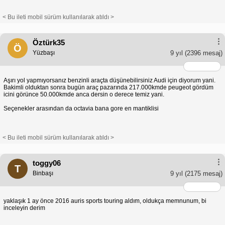
< Bu ileti mobil sürüm kullanılarak atıldı >
Öztürk35
Ö
Yüzbaşı
9 yıl
(2396 mesaj)
Aşırı yol yapmıyorsanız benzinli araçta düşünebilirsiniz Audi için diyorum yani.
Bakimli olduktan sonra bugün araç pazarında 217.000kmde peugeot gördüm
icini görünce 50.000kmde anca dersin o derece temiz yani.
Seçenekler arasından da octavia bana gore en mantiklisi
< Bu ileti mobil sürüm kullanılarak atıldı >
toggy06
T
Binbaşı
9 yıl
(2175 mesaj)
yaklaşık 1 ay önce 2016 auris sports touring aldım, oldukça memnunum, bi
inceleyin derim