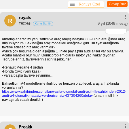
Konuya Özel
Cevap Yaz
royals
R
Yüzbaşı
9 yıl
(1049 mesaj)
Konu Sahibi
arkadaşlar aracımı yeni sattım ve araç arayışındayım. 80-90 bin aralığında araç
düşünüyorum. Bakındığım araç modelleri aşağıdaki gibi. Bu fiyat aralığında
tavsiye edeceğiniz araç var mıdır?
Ayrıca çok hoşuma giden aşağıda 1 linkte paylaştım audi a4'ler var bu aralıkta.
Acaba mantıklı olur mu? Kronik problem olarak motor yağı yakar diyorlar.
Tecrübeleriniz, tavsiyeleriniz için teşekkürler.
-Renault Megane 4 sedan
-Honda Civic (yeni kasa)
- varsa başka tavsiye sevinirim...
Bahsettiğim A4 modelleriyle ilgili bu ve benzeri olabilecek araçlar hakkında
yorumlarınız?
https://www.sahibinden.com/ilan/vasita-otomobil-audi-acill-ilk-sahibinden-2012-
audi-a4-otomatik-hatasiz-ve-degisensiz-437304260/detay
(umarım full link
paylaşmak yasak degildir)
Freakk