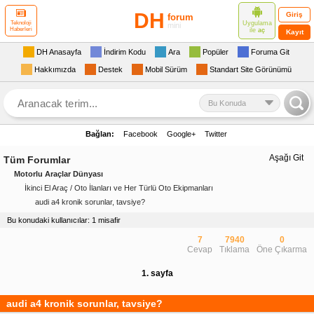
DH
Giriş
forum
Uygulama
Teknoloji
mini
Haberleri
ile
aç
Kayıt
DH Anasayfa
İndirim Kodu
Ara
Popüler
Foruma Git
Hakkımızda
Destek
Mobil Sürüm
Standart Site Görünümü
Bu Konuda
Bağlan:
Facebook
Google+
Twitter
Aşağı Git
Tüm Forumlar
Motorlu Araçlar Dünyası
İkinci El Araç / Oto İlanları ve Her Türlü Oto Ekipmanları
audi a4 kronik sorunlar, tavsiye?
Bu konudaki kullanıcılar: 1 misafir
7
7940
0
Cevap
Tıklama
Öne Çıkarma
1. sayfa
audi a4 kronik sorunlar, tavsiye?