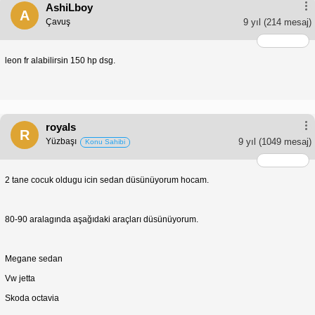
AshiLboy
A
Çavuş
9 yıl
(214 mesaj)
leon fr alabilirsin 150 hp dsg.
royals
R
Yüzbaşı
9 yıl
(1049 mesaj)
Konu Sahibi
2 tane cocuk oldugu icin sedan düsünüyorum hocam.
80-90 aralagında aşağıdaki araçları düsünüyorum.
Megane sedan
Vw jetta
Skoda octavia