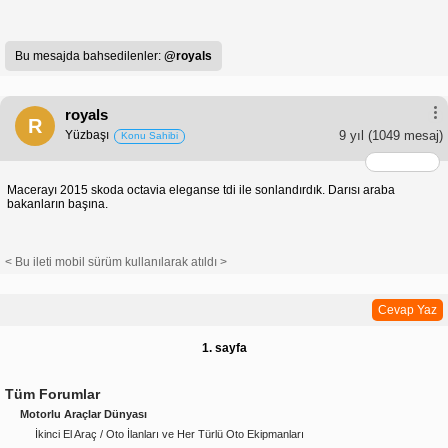
Bu mesajda bahsedilenler:
@royals
royals
R
Yüzbaşı
9 yıl
(1049 mesaj)
Konu Sahibi
Macerayı 2015 skoda octavia eleganse tdi ile sonlandırdık. Darısı araba
bakanların başına.
< Bu ileti mobil sürüm kullanılarak atıldı >
Cevap Yaz
1. sayfa
Tüm Forumlar
Motorlu Araçlar Dünyası
İkinci El Araç / Oto İlanları ve Her Türlü Oto Ekipmanları