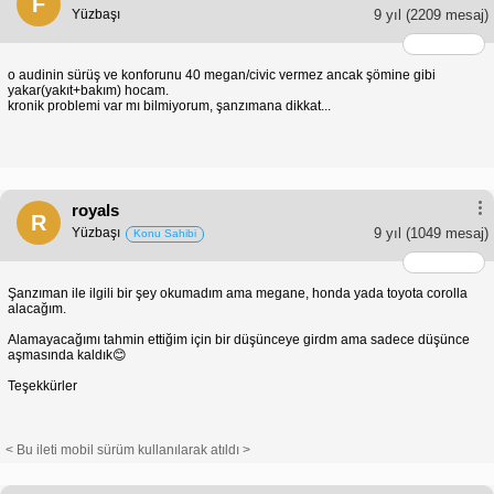
F
Yüzbaşı
9 yıl
(2209 mesaj)
o audinin sürüş ve konforunu 40 megan/civic vermez ancak şömine gibi
yakar(yakıt+bakım) hocam.
kronik problemi var mı bilmiyorum, şanzımana dikkat...
royals
R
Yüzbaşı
9 yıl
(1049 mesaj)
Konu Sahibi
Şanzıman ile ilgili bir şey okumadım ama megane, honda yada toyota corolla
alacağım.
Alamayacağımı tahmin ettiğim için bir düşünceye girdm ama sadece düşünce
aşmasında kaldık😊
Teşekkürler
< Bu ileti mobil sürüm kullanılarak atıldı >