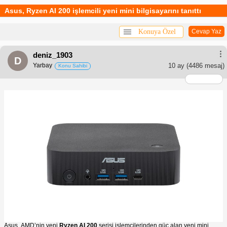
Asus, Ryzen AI 200 işlemcili yeni mini bilgisayarını tanıttı
Konuya Özel
Cevap Yaz
deniz_1903
D
Yarbay
10 ay
(4486 mesaj)
Konu Sahibi
Asus, AMD’nin yeni
Ryzen AI 200
serisi işlemcilerinden güç alan yeni mini