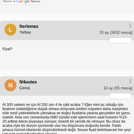
Abone ol
lterlemez
L
Yarbay
10 ay
(3432 mesaj)
Fiyat?
N4outex
N
Çavuş
10 ay
(55 mesaj)
AI 300 varken ne için AI 200 zen 4 ile çıktı acaba ? Eğer mini pc olduğu için
fiyatının olabildiğince düşük olması amacıyla üretimi nispeten daha maliyetsiz
eski nesil çekirdeklerle çıkmaksa ve doğru fiyatlarla çıkarsa gerçekten bir şansı
olabilir. Ama son zamanlarda AMD sürekli eski işlemcilerin saat hızlarını %10-
20 arttırıp tekrar piyasaya sürüyor, önemli bir yenilik de olmuyor. Bu cihaz da
acaba öyle bir durum içerisinde olur mu düşüncesi doğurdu bende. Farklı
amaca hizmet etselerde düşündürtmedi değil. Neyse fiyatı belirleyecek her şeyi.