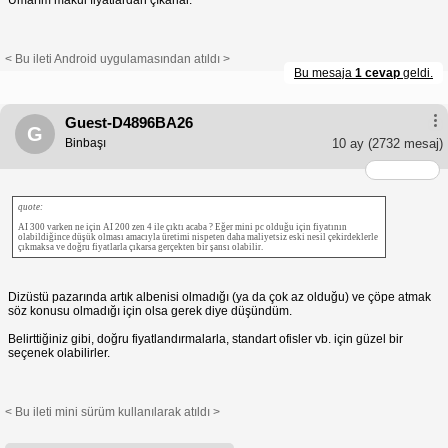
Umarım makul fiyatlardan çıkarlar.
< Bu ileti Android uygulamasından atıldı >
Bu mesaja
1 cevap
geldi.
Guest-D4896BA26
G
Binbaşı
10 ay
(2732 mesaj)
quote:
AI 300 varken ne için AI 200 zen 4 ile çıktı acaba ? Eğer mini pc olduğu için fiyatının
olabildiğince düşük olması amacıyla üretimi nispeten daha maliyetsiz eski nesil çekirdeklerle
çıkmaksa ve doğru fiyatlarla çıkarsa gerçekten bir şansı olabilir.
Dizüstü pazarında artık albenisi olmadığı (ya da çok az olduğu) ve çöpe atmak
söz konusu olmadığı için olsa gerek diye düşündüm.
Belirttiğiniz gibi, doğru fiyatlandırmalarla, standart ofisler vb. için güzel bir
seçenek olabilirler.
< Bu ileti mini sürüm kullanılarak atıldı >