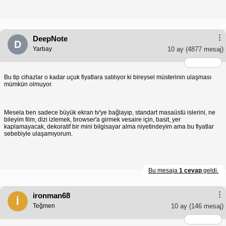
DeepNote
D
Yarbay
10 ay
(4877 mesaj)
Bu tip cihazlar o kadar uçuk fiyatlara satılıyor ki bireysel müsterinin ulaşması
mümkün olmuyor.
Mesela ben sadece büyük ekran tv'ye bağlayıp, standart masaüstü islerini, ne
bileyim film, dizi izlemek, browser'a girmek vesaire için, basit, yer
kaplamayacak, dekoratif bir mini bilgisayar alma niyetindeyim ama bu fiyatlar
sebebiyle ulaşamıyorum.
Bu mesaja
1 cevap
geldi.
ironman68
İ
Teğmen
10 ay
(146 mesaj)