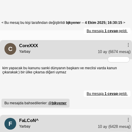
< Bu mesaj bu kişi tarafından değiştirildi
bjkyener
--
4 Ekim 2025; 16:30:15
>
Bu mesaja
1 cevap
geldi.
CoreXXX
C
Yarbay
10 ay
(6674 mesaj)
kim yapacak bu kanunu sanki dünyanın başkanı ve meclisi varda kanun
çıkarakak:) bir ülke çıkarsa diğeri uymaz
Bu mesaja
1 cevap
geldi.
Bu mesajda bahsedilenler:
@bjkyener
FaLCoN^
F
Yarbay
10 ay
(6428 mesaj)