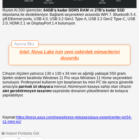
Ryzen AI 200 işlemciler,
64GB’a kadar DDR5 RAM
ve
2TB’a kadar SSD
depolama ile destekleniyor. Bağlantı seçenekleri arasında WiFi 7, Bluetooth 5.4,
çift Ethernet portu, USB 4.0, USB 3.2 Gen1 Type-A, USB 3.2 Gen2 Type-C, USB
2.0, HDMI 2.1 ve DisplayPort 1.4 bulunuyor.
Ayrıca Bkz.
Intel, Nova Lake için yeni çekirdek mimarilerini
duyurdu
Cihazın ölçüleri yalnızca 130 x 130 x 34 mm ve ağırlığı yaklaşık 550 gram.
İşletim sistemi tarafında Windows 11 Pro veya Windows 11 Home seçenekleri
sunuluyor. Profesyonel kullanım için tasarlanan bu mini PC’de ayrıca güvenlik
amacıyla
parmak izi okuyucu
mevcut. Alüminyum kasaya sahip olan cihazın
alet gerektirmeyen tasarımı
sayesinde donanım yükseltmeleri de kolayca
yapılabiliyor.
Kaynak:
https://press.asus.com/news/press-releases/asus-expertcenter-pn54-
s1-mini-pc/
Haberi Portalda Gör