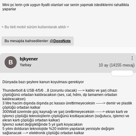
Mini pc lerin çok uygun fiyatli olanlari var senin yapmak istediklerini rahatlikla
yaparlar
< Bu ileti mobil sürüm kullanılarak atıldı >
Bu mesajda bahsedilenler:
@DeepNote
bjkyener
B
Yarbay
10 ay
(14155 mesaj)
Dünyada bazı şeylere kanun koyulması gerekiyor
Thunderbolt & USB 4/5/6 ...8 (zorunlu olacak) ----> kablo ve şarj cihazı
çöplüğünü ortadan kaldıracaksın (ses, cat, hdmı, dp tamamen ortadan
kaldıracaksın)
3 litre hacim dışında dışında pc kasası ürettirmeyeceksin ------> demir ve plastik
çöplüğü ortadan kalkar
300Watt üzerinde güç kaynağı ve şarj ürettirmeyeceksin ------> ekran kartı ve
işlemci çöplüğü teknolojilerin çöplüğünü kısıtlayacaksın (soğutucu, işlemci ve
ekran kartı çöplüğü ortadan kalkar)
İşlemci soket değişikliğinde 5 yıl şartı koyacaksın
5 yılını dolduran teknolojide %20 indirim yapılarak yenisiyle değişim
sağlanacak ---> elektronik çöplüğü ortadan kalkar