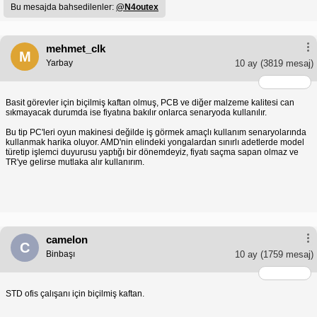
Bu mesajda bahsedilenler:
@N4outex
mehmet_clk
M
Yarbay
10 ay
(3819 mesaj)
Basit görevler için biçilmiş kaftan olmuş, PCB ve diğer malzeme kalitesi can
sıkmayacak durumda ise fiyatına bakılır onlarca senaryoda kullanılır.
Bu tip PC'leri oyun makinesi değilde iş görmek amaçlı kullanım senaryolarında
kullanmak harika oluyor. AMD'nin elindeki yongalardan sınırlı adetlerde model
türetip işlemci duyurusu yaptığı bir dönemdeyiz, fiyatı saçma sapan olmaz ve
TR'ye gelirse mutlaka alır kullanırım.
camelon
C
Binbaşı
10 ay
(1759 mesaj)
STD ofis çalışanı için biçilmiş kaftan.