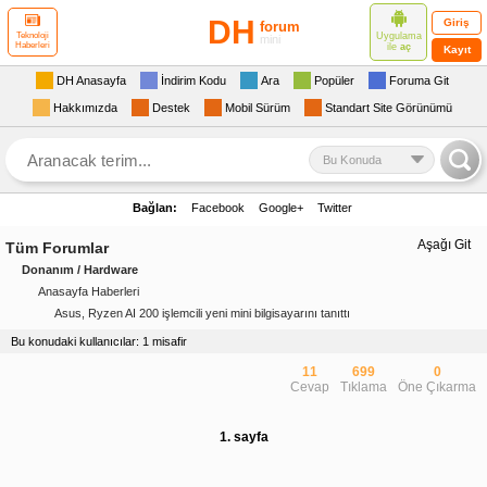
DH
Giriş
forum
Uygulama
Teknoloji
mini
Haberleri
ile
aç
Kayıt
DH Anasayfa
İndirim Kodu
Ara
Popüler
Foruma Git
Hakkımızda
Destek
Mobil Sürüm
Standart Site Görünümü
Bu Konuda
Bağlan:
Facebook
Google+
Twitter
Aşağı Git
Tüm Forumlar
Donanım / Hardware
Anasayfa Haberleri
Asus, Ryzen AI 200 işlemcili yeni mini bilgisayarını tanıttı
Bu konudaki kullanıcılar: 1 misafir
11
699
0
Cevap
Tıklama
Öne Çıkarma
1. sayfa