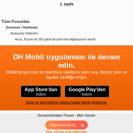
1. sayfa
Tüm Forumlar
Donanım / Hardware
Anasayfa Haberleri
Asus, Ryzen AI 200 işlemcili yeni mini bilgisayarını tanıttı
DH Mobil uygulaması ile devam
edin.
Mobil tarayıcınız ile mümkün olanların yanı sıra, birçok yeni ve
faydalı özelliğe erişin.
App Store'dan
Google Play'den
İndirin
İndirin
Gizle ve güncelleme çıkana kadar tekrar gösterme.
DonanımHaber Forum - Mini Sürüm
Hakkımızda
|
Yukarı
Uygulama ile Aç
Tam sürüm için tıklayınız