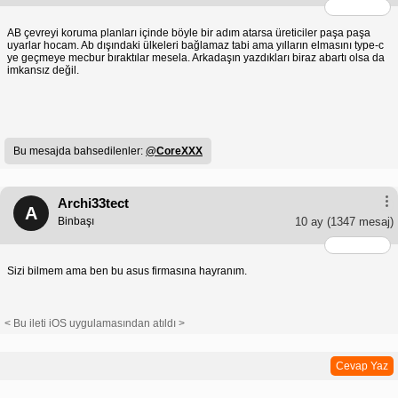
AB çevreyi koruma planları içinde böyle bir adım atarsa üreticiler paşa paşa
uyarlar hocam. Ab dışındaki ülkeleri bağlamaz tabi ama yılların elmasını type-c
ye geçmeye mecbur bıraktılar mesela. Arkadaşın yazdıkları biraz abartı olsa da
imkansız değil.
Bu mesajda bahsedilenler:
@CoreXXX
Archi33tect
A
Binbaşı
10 ay
(1347 mesaj)
Sizi bilmem ama ben bu asus firmasına hayranım.
< Bu ileti iOS uygulamasından atıldı >
Cevap Yaz