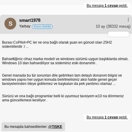
Bu mesaja
1 cevap
geldi.
smart1978
S
Yarbay
10 ay
(38332 mesaj)
Konu Sahibi
Burası CoPilot+PC ler ve ona bağlı olarak şuan en güncel olan 25H2
sistemlilerdir :/ ...
Bahsettiğiniz cihaz marka modeli ve windows sürümü uygun başlıklarda olmalı.
Windows 10 dan bahsediliyor sa sisteminiz eski donanımlı .
Genel manada bu tür sorunları dile getirirken tam detaylı donanım bilgisi ve
windows yapısı her uygun konuda belirtmelisiniz aksi halde genel geçer
tavsiyelerinden öteye gidilemez ve başkaları da pek yardımcı olamaz ...
Sürücü ve ona bağlı programlar belli ki uyumsuz tavsiyem w10 na dönmeniz
ama güncellemesi kesiliyor .
Bu mesaja
1 cevap
geldi.
Bu mesajda bahsedilenler:
@TiSKE