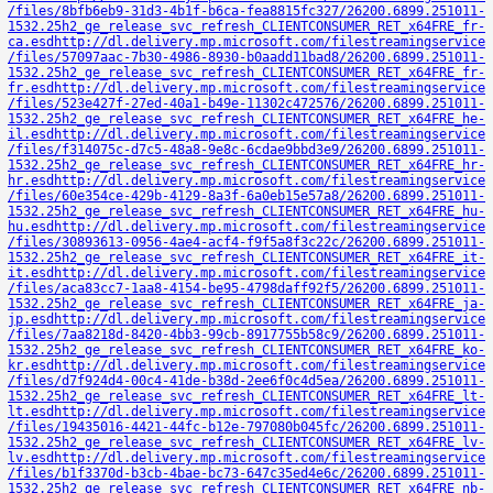
/files/8bfb6eb9-31d3-4b1f-b6ca-fea8815fc327/26200.6899.251011-
1532.25h2_ge_release_svc_refresh_CLIENTCONSUMER_RET_x64FRE_fr-
ca.esd
http://dl.delivery.mp.microsoft.com/filestreamingservice
/files/57097aac-7b30-4986-8930-b0aadd11bad8/26200.6899.251011-
1532.25h2_ge_release_svc_refresh_CLIENTCONSUMER_RET_x64FRE_fr-
fr.esd
http://dl.delivery.mp.microsoft.com/filestreamingservice
/files/523e427f-27ed-40a1-b49e-11302c472576/26200.6899.251011-
1532.25h2_ge_release_svc_refresh_CLIENTCONSUMER_RET_x64FRE_he-
il.esd
http://dl.delivery.mp.microsoft.com/filestreamingservice
/files/f314075c-d7c5-48a8-9e8c-6cdae9bbd3e9/26200.6899.251011-
1532.25h2_ge_release_svc_refresh_CLIENTCONSUMER_RET_x64FRE_hr-
hr.esd
http://dl.delivery.mp.microsoft.com/filestreamingservice
/files/60e354ce-429b-4129-8a3f-6a0eb15e57a8/26200.6899.251011-
1532.25h2_ge_release_svc_refresh_CLIENTCONSUMER_RET_x64FRE_hu-
hu.esd
http://dl.delivery.mp.microsoft.com/filestreamingservice
/files/30893613-0956-4ae4-acf4-f9f5a8f3c22c/26200.6899.251011-
1532.25h2_ge_release_svc_refresh_CLIENTCONSUMER_RET_x64FRE_it-
it.esd
http://dl.delivery.mp.microsoft.com/filestreamingservice
/files/aca83cc7-1aa8-4154-be95-4798daff92f5/26200.6899.251011-
1532.25h2_ge_release_svc_refresh_CLIENTCONSUMER_RET_x64FRE_ja-
jp.esd
http://dl.delivery.mp.microsoft.com/filestreamingservice
/files/7aa8218d-8420-4bb3-99cb-8917755b58c9/26200.6899.251011-
1532.25h2_ge_release_svc_refresh_CLIENTCONSUMER_RET_x64FRE_ko-
kr.esd
http://dl.delivery.mp.microsoft.com/filestreamingservice
/files/d7f924d4-00c4-41de-b38d-2ee6f0c4d5ea/26200.6899.251011-
1532.25h2_ge_release_svc_refresh_CLIENTCONSUMER_RET_x64FRE_lt-
lt.esd
http://dl.delivery.mp.microsoft.com/filestreamingservice
/files/19435016-4421-44fc-b12e-797080b045fc/26200.6899.251011-
1532.25h2_ge_release_svc_refresh_CLIENTCONSUMER_RET_x64FRE_lv-
lv.esd
http://dl.delivery.mp.microsoft.com/filestreamingservice
/files/b1f3370d-b3cb-4bae-bc73-647c35ed4e6c/26200.6899.251011-
1532.25h2_ge_release_svc_refresh_CLIENTCONSUMER_RET_x64FRE_nb-