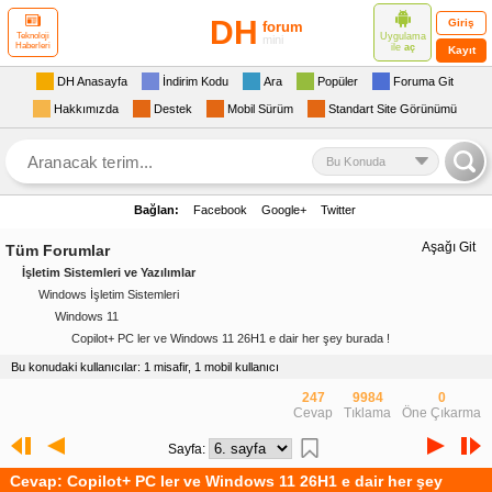
DH
Giriş
forum
Uygulama
Teknoloji
mini
Haberleri
ile
aç
Kayıt
DH Anasayfa
İndirim Kodu
Ara
Popüler
Foruma Git
Hakkımızda
Destek
Mobil Sürüm
Standart Site Görünümü
Bu Konuda
Bağlan:
Facebook
Google+
Twitter
Aşağı Git
Tüm Forumlar
İşletim Sistemleri ve Yazılımlar
Windows İşletim Sistemleri
Windows 11
Copilot+ PC ler ve Windows 11 26H1 e dair her şey burada !
Bu konudaki kullanıcılar: 1 misafir, 1 mobil kullanıcı
247
9984
0
Cevap
Tıklama
Öne Çıkarma
Sayfa:
Cevap: Copilot+ PC ler ve Windows 11 26H1 e dair her şey