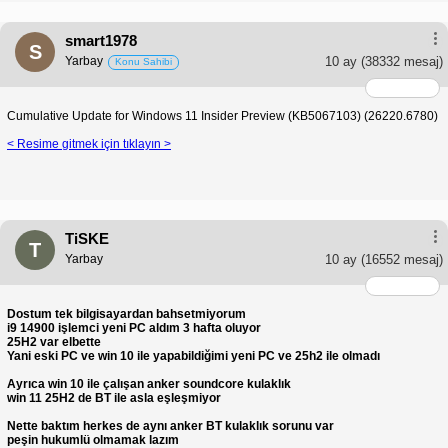
smart1978
S
Yarbay
10 ay
(38332 mesaj)
Konu Sahibi
Cumulative Update for Windows 11 Insider Preview (KB5067103) (26220.6780)
< Resime gitmek için tıklayın >
TiSKE
T
Yarbay
10 ay
(16552 mesaj)
Dostum tek bilgisayardan bahsetmiyorum
i9 14900 işlemci yeni PC aldım 3 hafta oluyor
25H2 var elbette
Yani eski PC ve win 10 ile yapabildiğimi yeni PC ve 25h2 ile olmadı
Ayrıca win 10 ile çalışan anker soundcore kulaklık
win 11 25H2 de BT ile asla eşleşmiyor
Nette baktım herkes de aynı anker BT kulaklık sorunu var
peşin hukumlü olmamak lazım