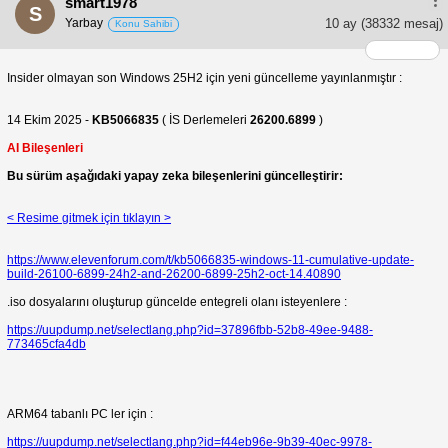
smart1978
S
Yarbay
10 ay
(38332 mesaj)
Konu Sahibi
Insider olmayan son Windows 25H2 için yeni güncelleme yayınlanmıştır :
14 Ekim 2025 -
KB5066835
( İS Derlemeleri
26200.6899
)
AI Bileşenleri
Bu sürüm aşağıdaki yapay zeka bileşenlerini güncelleştirir:
< Resime gitmek için tıklayın >
https://www.elevenforum.com/t/kb5066835-windows-11-cumulative-update-
build-26100-6899-24h2-and-26200-6899-25h2-oct-14.40890
.iso dosyalarını oluşturup güncelde entegreli olanı isteyenlere :
https://uupdump.net/selectlang.php?id=37896fbb-52b8-49ee-9488-
773465cfa4db
ARM64 tabanlı PC ler için :
https://uupdump.net/selectlang.php?id=f44eb96e-9b39-40ec-9978-