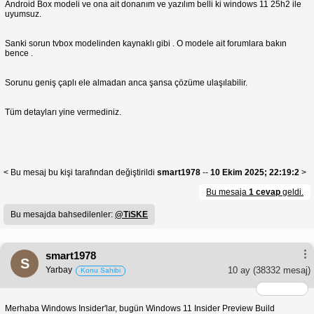
Android Box modeli ve ona ait donanım ve yazılım belli ki windows 11 25h2 ile
uyumsuz.
Sanki sorun tvbox modelinden kaynaklı gibi . O modele ait forumlara bakın
bence .
Sorunu geniş çaplı ele almadan anca şansa çözüme ulaşılabilir.
Tüm detayları yine vermediniz.
< Bu mesaj bu kişi tarafından değiştirildi
smart1978
--
10 Ekim 2025; 22:19:2
>
Bu mesaja
1 cevap
geldi.
Bu mesajda bahsedilenler:
@TiSKE
smart1978
S
Yarbay
10 ay
(38332 mesaj)
Konu Sahibi
Merhaba Windows Insider'lar, bugün Windows 11 Insider Preview Build