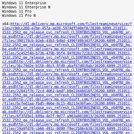
Windows 11 Enterprise
Windows 11 Enterprise N
Windows 11 Pro
Windows 11 Pro N
x64:
http://dl.delivery.mp.microsoft.com/filestreamingservice/f
iles/c9dcc260-e7be-457a-ad38-5974df598ef8/26200.6899.251011-
1532.25h2_ge_release_svc_refresh_CLIENTBUSINESS_VOL_x64FRE_ar-
sa.esd
http://dl.delivery.mp.microsoft.com/filestreamingservice
/files/398179cb-02eb-43b3-b4bd-4396f48b343f/26200.6899.251011-
1532.25h2_ge_release_svc_refresh_CLIENTBUSINESS_VOL_x64FRE_bg-
bg.esd
http://dl.delivery.mp.microsoft.com/filestreamingservice
/files/5c452f4b-b736-479b-95f4-94f826c721b2/26200.6899.251011-
1532.25h2_ge_release_svc_refresh_CLIENTBUSINESS_VOL_x64FRE_cs-
cz.esd
http://dl.delivery.mp.microsoft.com/filestreamingservice
/files/3bc79d2e-b156-46c5-8fd8-abaf67d019ab/26200.6899.251011-
1532.25h2_ge_release_svc_refresh_CLIENTBUSINESS_VOL_x64FRE_da-
dk.esd
http://dl.delivery.mp.microsoft.com/filestreamingservice
/files/b34a30dd-e872-47e3-907b-eddb1637f13e/26200.6899.251011-
1532.25h2_ge_release_svc_refresh_CLIENTBUSINESS_VOL_x64FRE_de-
de.esd
http://dl.delivery.mp.microsoft.com/filestreamingservice
/files/22841f7b-72cd-4062-bedf-b0e21646018f/26200.6899.251011-
1532.25h2_ge_release_svc_refresh_CLIENTBUSINESS_VOL_x64FRE_el-
gr.esd
http://dl.delivery.mp.microsoft.com/filestreamingservice
/files/bcfed1aa-fbd5-466e-8c15-4b213e30faec/26200.6899.251011-
1532.25h2_ge_release_svc_refresh_CLIENTBUSINESS_VOL_x64FRE_en-
gb.esd
http://dl.delivery.mp.microsoft.com/filestreamingservice
/files/6f3fd3e1-699a-4e7f-9d77-a963a0018813/26200.6899.251011-
1532.25h2_ge_release_svc_refresh_CLIENTBUSINESS_VOL_x64FRE_en-
us.esd
http://dl.delivery.mp.microsoft.com/filestreamingservice
/files/19a9fd78-cb66-491c-8090-f9ec2506c639/26200.6899.251011-
1532.25h2_ge_release_svc_refresh_CLIENTBUSINESS_VOL_x64FRE_es-