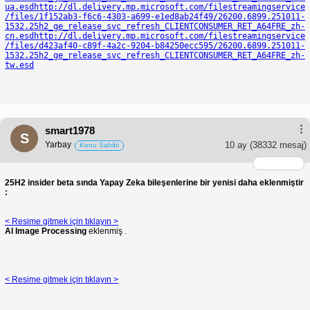
ua.esd
http://dl.delivery.mp.microsoft.com/filestreamingservice
/files/1f152ab3-f6c6-4303-a699-e1ed8ab24f49/26200.6899.251011-
1532.25h2_ge_release_svc_refresh_CLIENTCONSUMER_RET_A64FRE_zh-
cn.esd
http://dl.delivery.mp.microsoft.com/filestreamingservice
/files/d423af40-c89f-4a2c-9204-b84250ecc595/26200.6899.251011-
1532.25h2_ge_release_svc_refresh_CLIENTCONSUMER_RET_A64FRE_zh-
tw.esd
smart1978
S
Yarbay
10 ay
(38332 mesaj)
Konu Sahibi
25H2 insider beta sında Yapay Zeka bileşenlerine bir yenisi daha eklenmiştir
:
< Resime gitmek için tıklayın >
Al Image Processing
eklenmiş .
< Resime gitmek için tıklayın >