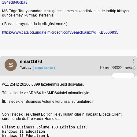
184ed846cba3
MS Edge Tarayıcısından .msu güncellemesini kendiniz elle de indirip tıklayıp
güncelemeyi kurmak isterseniz :
( Başka tarayıcılar da içerik göstermez )
https://www.catalog.update.microsoft.com/Search.aspx?q=KB5066835
smart1978
S
Yarbay
10 ay
(38332 mesaj)
Konu Sahibi
w11 25H2 26200.6899 tazelenmiş .esd dosyaları.
Tüm dillerde ve ARM64 ile AMD64/Intel mimarileriyle.
İlk listedekiler Business Volume kurumsal sürümlülerdir
Son listedeki ise Client Edition ile ev kullanıcılarını kapsar. Elbette Client
sürümünde de Pro vardır Home da ...
Client Business Volume ISO Edition List:
Windows 11 Education
Windows 11 Education N