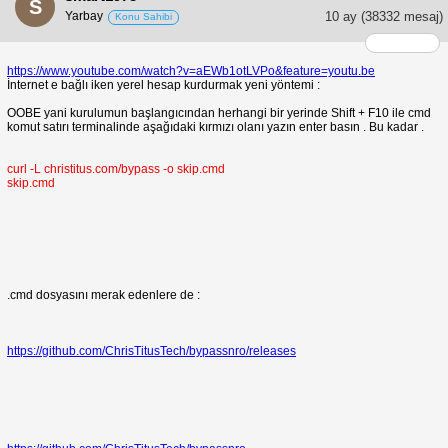
S
Yarbay
10 ay
(38332 mesaj)
Konu Sahibi
https://www.youtube.com/watch?v=aEWb1otLVPo&feature=youtu.be
İnternet e bağlı iken yerel hesap kurdurmak yeni yöntemi :
OOBE yani kurulumun başlangıcından herhangi bir yerinde Shift + F10 ile cmd
komut satırı terminalinde aşağıdaki kırmızı olanı yazın enter basın . Bu kadar .
curl -L christitus.com/bypass -o skip.cmd
skip.cmd
.cmd dosyasını merak edenlere de :
https://github.com/ChrisTitusTech/bypassnro/releases