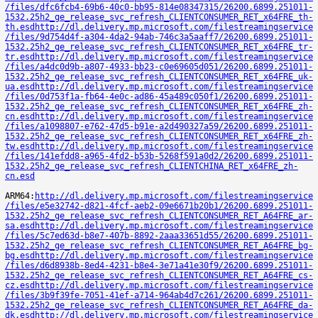
/files/dfc6fcb4-69b6-40c0-bb95-814e08347315/26200.6899.251011-
1532.25h2_ge_release_svc_refresh_CLIENTCONSUMER_RET_x64FRE_th-
th.esd
http://dl.delivery.mp.microsoft.com/filestreamingservice
/files/9d754d4f-a304-4da2-94ab-746c3a5aaff7/26200.6899.251011-
1532.25h2_ge_release_svc_refresh_CLIENTCONSUMER_RET_x64FRE_tr-
tr.esd
http://dl.delivery.mp.microsoft.com/filestreamingservice
/files/a4dc0d9b-a807-4933-bb23-c0e69605d051/26200.6899.251011-
1532.25h2_ge_release_svc_refresh_CLIENTCONSUMER_RET_x64FRE_uk-
ua.esd
http://dl.delivery.mp.microsoft.com/filestreamingservice
/files/0d753f1a-fb64-4e0c-ad86-45a489c050f1/26200.6899.251011-
1532.25h2_ge_release_svc_refresh_CLIENTCONSUMER_RET_x64FRE_zh-
cn.esd
http://dl.delivery.mp.microsoft.com/filestreamingservice
/files/a1098807-e762-47d5-b91e-a2d490327a59/26200.6899.251011-
1532.25h2_ge_release_svc_refresh_CLIENTCONSUMER_RET_x64FRE_zh-
tw.esd
http://dl.delivery.mp.microsoft.com/filestreamingservice
/files/141efdd8-a965-4fd2-b53b-5268f591a0d2/26200.6899.251011-
1532.25h2_ge_release_svc_refresh_CLIENTCHINA_RET_x64FRE_zh-
cn.esd
ARM64:
http://dl.delivery.mp.microsoft.com/filestreamingservice
/files/e5e32742-d821-4fcf-aeb2-09e6671b20b1/26200.6899.251011-
1532.25h2_ge_release_svc_refresh_CLIENTCONSUMER_RET_A64FRE_ar-
sa.esd
http://dl.delivery.mp.microsoft.com/filestreamingservice
/files/5c7ed63d-b8e7-407b-8892-2aaa33651d55/26200.6899.251011-
1532.25h2_ge_release_svc_refresh_CLIENTCONSUMER_RET_A64FRE_bg-
bg.esd
http://dl.delivery.mp.microsoft.com/filestreamingservice
/files/d6d8938b-8ed4-4231-b8e4-3e71a41e30f9/26200.6899.251011-
1532.25h2_ge_release_svc_refresh_CLIENTCONSUMER_RET_A64FRE_cs-
cz.esd
http://dl.delivery.mp.microsoft.com/filestreamingservice
/files/3b9f39fe-7051-41ef-a714-964ab4d7c261/26200.6899.251011-
1532.25h2_ge_release_svc_refresh_CLIENTCONSUMER_RET_A64FRE_da-
dk.esd
http://dl.delivery.mp.microsoft.com/filestreamingservice