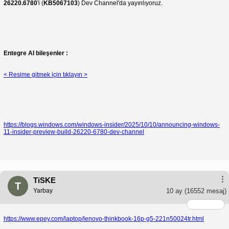
26220.6780
'i (
KB5067103
) Dev Channel'da yayınlıyoruz.
Entegre AI bileşenler :
< Resime gitmek için tıklayın >
https://blogs.windows.com/windows-insider/2025/10/10/announcing-windows-
11-insider-preview-build-26220-6780-dev-channel
TiSKE
T
Yarbay
10 ay
(16552 mesaj)
https://www.epey.com/laptop/lenovo-thinkbook-16p-g5-221n50024tr.html