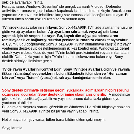
şekilde ayarlayabilirsiniz.
Feragatname: Windows Güvenliği'nde gerçek zamanlı Microsoft Defender
antivirüs korumasını geçici olarak kapatmak için bu adımları izleyin. Ancak bunu
yaparsanız cihazınızın tehditlere karşı savunmasız olabileceğini unutmayın. Bu
yüzden lütfen sorun çözüldükten sonra hemen açın.
TV'nizdeki ağ ayarlarını sıfırlayın
: Sony XR42A90K TV'nizde ayarlar menüsüne
gidin ve ağ ayarlarını bulun.
Ağ ayarlarını sıfırlamak veya ağ sıfırlama
yapmak için bir seçenek arayın. Bu, kayıtlı tüm ağ yapılandırmalarını
temizleyecek ve bağlantıyı sıfırdan yeniden kurmanıza olanak tanıyacaktır.
4. Uyumluluğu doğrulayın: Sony XR42A90K TV'nin kullanmaya çalıştığınız yayın
yöntemini destekleyip desteklemediğini iki kez kontrol edin. Windows 11 genel
olarak yayını desteklese de yeni TV'nin belirli gereksinimleri veya sınırlamaları
olabilir. Daha fazla yardım için TV'nin kullanım kılavuzuna bakın veya Sony
destek birimiyle iletişime geçin.
TV'de Yayın Ayarlarını Kontrol Edin: Sony TV'nizde ayarlara gidin ve Yayınla
(Ekran Yansıtma) seçeneklerini bulun. Etkinleştirildiğinden ve "Her zaman
izin ver" veya "İstem" (varsa) olarak ayarlandığından emin olun.
Sony destek birimiyle iletişime geçin: Yukarıdaki adımlardan hiçbiri sorunu
çözmezse, doğrudan Sony destek birimine ulaşmanız önerilir.
TV modelinize
göre özel rehberlik sağlayabilir ve yayın sorununu daha fazla gidermeye
yardımcı olabilirler.
Bu adımları izleyerek sorunu çözebilir ve Windows 11 dizüstü bilgisayarınızdan
yeni Sony XR42A90K TV'nize başarıyla yayın yapabilirsiniz.
Net olmayan bir şey varsa, lütfen bana bildirmekten çekinmeyin.
Saygılarımla