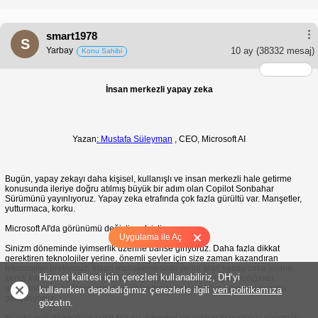
smart1978
S
Yarbay
10 ay
(38332 mesaj)
Konu Sahibi
İnsan merkezli yapay zeka
Yazan
: Mustafa Süleyman
, CEO, Microsoft AI
Bugün, yapay zekayı daha kişisel, kullanışlı ve insan merkezli hale getirme
konusunda ileriye doğru atılmış büyük bir adım olan Copilot Sonbahar
Sürümünü yayınlıyoruz. Yapay zeka etrafında çok fazla gürültü var. Manşetler,
yutturmaca, korku.
Microsoft AI'da görünümü değiştirmek istiyoruz.
Uygulama ile Aç
Sinizm döneminde iyimserlik üzerine bahse giriyoruz. Daha fazla dikkat
gerektiren teknolojiler yerine, önemli şeyler için size zaman kazandıran
teknolojiler üretiyoruz. İnsan muhakemesinin yerini alan yapay zeka yerine,
Hizmet kalitesi için çerezleri kullanabiliriz, DH'yi
kendi kararınızı güçlendiren, daha iyi kararlar almanıza, yaratıcılığınızı
ateşlemenize, bağlantılarınızı derinleştirmenize yardımcı olan yapay zeka
kullanırken depoladığımız çerezlerle ilgili
veri politikamıza
geliştiriyoruz.
gözatın.