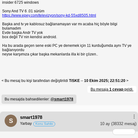
insider 6725 windows
Sony And TV 6 .01 sürüm
https://www.epey.com/televizyon/sony-kd-55xd8505.html
Başka and tv ye kablosuz bağlanamayan var mı acaba hiç böyle bilgi
bulamadım
Evde başka Andr TV yok
box değil TV nin kendisi android.
Ha bu arada geçen sene eski PC ye denemek için 11 kurduğumda aynı TV ye
bağlanıyordu
neyse karşımıza çıkar başka mekanlarda illa ki bir çözen..
< Bu mesaj bu kişi tarafından değiştirildi
TiSKE
--
10 Ekim 2025; 22:51:20
>
Bu mesaja
1 cevap
geldi.
Bu mesajda bahsedilenler:
@smart1978
smart1978
S
Yarbay
10 ay
(38332 mesaj)
Konu Sahibi