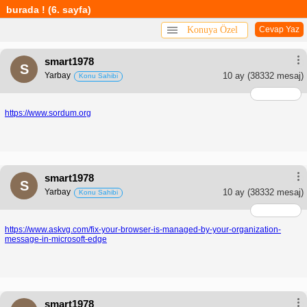
burada ! (6. sayfa)
Konuya Özel
Cevap Yaz
smart1978
S
Yarbay
10 ay
(38332 mesaj)
Konu Sahibi
https://www.sordum.org
smart1978
S
Yarbay
10 ay
(38332 mesaj)
Konu Sahibi
https://www.askvg.com/fix-your-browser-is-managed-by-your-organization-
message-in-microsoft-edge
smart1978