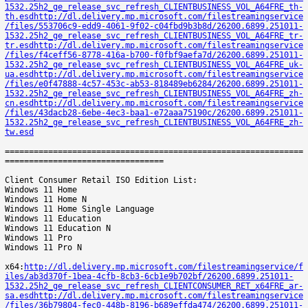
1532.25h2_ge_release_svc_refresh_CLIENTBUSINESS_VOL_A64FRE_th-
th.esd
http://dl.delivery.mp.microsoft.com/filestreamingservice
/files/553706c9-edd9-4061-9f02-c04fbd9b3b8d/26200.6899.251011-
1532.25h2_ge_release_svc_refresh_CLIENTBUSINESS_VOL_A64FRE_tr-
tr.esd
http://dl.delivery.mp.microsoft.com/filestreamingservice
/files/f4ceff56-8778-416a-b700-f0fbf9aefa7d/26200.6899.251011-
1532.25h2_ge_release_svc_refresh_CLIENTBUSINESS_VOL_A64FRE_uk-
ua.esd
http://dl.delivery.mp.microsoft.com/filestreamingservice
/files/e0f47888-4c57-453c-ab53-818489eb6284/26200.6899.251011-
1532.25h2_ge_release_svc_refresh_CLIENTBUSINESS_VOL_A64FRE_zh-
cn.esd
http://dl.delivery.mp.microsoft.com/filestreamingservice
/files/43dacb28-6ebe-4ec3-baa1-e72aaa75190c/26200.6899.251011-
1532.25h2_ge_release_svc_refresh_CLIENTBUSINESS_VOL_A64FRE_zh-
tw.esd
==============================================================
=================================
Client Consumer Retail ISO Edition List:
Windows 11 Home
Windows 11 Home N
Windows 11 Home Single Language
Windows 11 Education
Windows 11 Education N
Windows 11 Pro
Windows 11 Pro N
x64:
http://dl.delivery.mp.microsoft.com/filestreamingservice/f
iles/ab3d370f-1bea-4cfb-8cb3-6cb1e9b702bf/26200.6899.251011-
1532.25h2_ge_release_svc_refresh_CLIENTCONSUMER_RET_x64FRE_ar-
sa.esd
http://dl.delivery.mp.microsoft.com/filestreamingservice
/files/36b79804-fec0-448b-8196-b689effda474/26200.6899.251011-