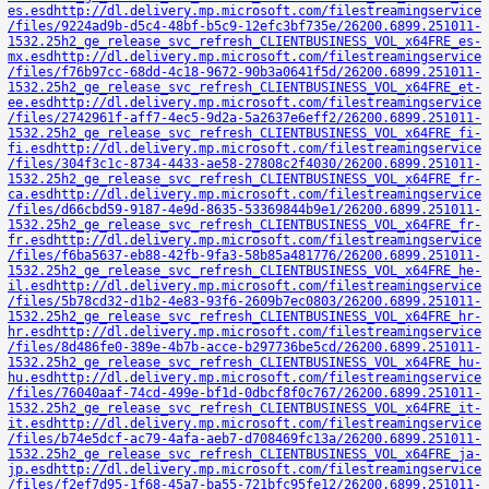
es.esd
http://dl.delivery.mp.microsoft.com/filestreamingservice
/files/9224ad9b-d5c4-48bf-b5c9-12efc3bf735e/26200.6899.251011-
1532.25h2_ge_release_svc_refresh_CLIENTBUSINESS_VOL_x64FRE_es-
mx.esd
http://dl.delivery.mp.microsoft.com/filestreamingservice
/files/f76b97cc-68dd-4c18-9672-90b3a0641f5d/26200.6899.251011-
1532.25h2_ge_release_svc_refresh_CLIENTBUSINESS_VOL_x64FRE_et-
ee.esd
http://dl.delivery.mp.microsoft.com/filestreamingservice
/files/2742961f-aff7-4ec5-9d2a-5a2637e6eff2/26200.6899.251011-
1532.25h2_ge_release_svc_refresh_CLIENTBUSINESS_VOL_x64FRE_fi-
fi.esd
http://dl.delivery.mp.microsoft.com/filestreamingservice
/files/304f3c1c-8734-4433-ae58-27808c2f4030/26200.6899.251011-
1532.25h2_ge_release_svc_refresh_CLIENTBUSINESS_VOL_x64FRE_fr-
ca.esd
http://dl.delivery.mp.microsoft.com/filestreamingservice
/files/d66cbd59-9187-4e9d-8635-53369844b9e1/26200.6899.251011-
1532.25h2_ge_release_svc_refresh_CLIENTBUSINESS_VOL_x64FRE_fr-
fr.esd
http://dl.delivery.mp.microsoft.com/filestreamingservice
/files/f6ba5637-eb88-42fb-9fa3-58b85a481776/26200.6899.251011-
1532.25h2_ge_release_svc_refresh_CLIENTBUSINESS_VOL_x64FRE_he-
il.esd
http://dl.delivery.mp.microsoft.com/filestreamingservice
/files/5b78cd32-d1b2-4e83-93f6-2609b7ec0803/26200.6899.251011-
1532.25h2_ge_release_svc_refresh_CLIENTBUSINESS_VOL_x64FRE_hr-
hr.esd
http://dl.delivery.mp.microsoft.com/filestreamingservice
/files/8d486fe0-389e-4b7b-acce-b297736be5cd/26200.6899.251011-
1532.25h2_ge_release_svc_refresh_CLIENTBUSINESS_VOL_x64FRE_hu-
hu.esd
http://dl.delivery.mp.microsoft.com/filestreamingservice
/files/76040aaf-74cd-499e-bf1d-0dbcf8f0c767/26200.6899.251011-
1532.25h2_ge_release_svc_refresh_CLIENTBUSINESS_VOL_x64FRE_it-
it.esd
http://dl.delivery.mp.microsoft.com/filestreamingservice
/files/b74e5dcf-ac79-4afa-aeb7-d708469fc13a/26200.6899.251011-
1532.25h2_ge_release_svc_refresh_CLIENTBUSINESS_VOL_x64FRE_ja-
jp.esd
http://dl.delivery.mp.microsoft.com/filestreamingservice
/files/f2ef7d95-1f68-45a7-ba55-721bfc95fe12/26200.6899.251011-