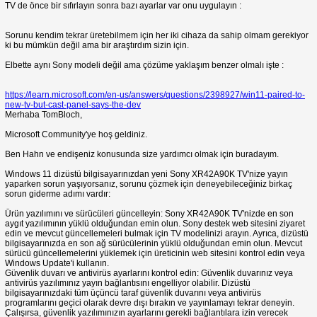
TV de önce bir sıfırlayın sonra bazı ayarlar var onu uygulayın :
Sorunu kendim tekrar üretebilmem için her iki cihaza da sahip olmam gerekiyor
ki bu mümkün değil ama bir araştırdım sizin için.
Elbette aynı Sony modeli değil ama çözüme yaklaşım benzer olmalı işte :
https://learn.microsoft.com/en-us/answers/questions/2398927/win11-paired-to-
new-tv-but-cast-panel-says-the-dev
Merhaba TomBloch,
Microsoft Community'ye hoş geldiniz.
Ben Hahn ve endişeniz konusunda size yardımcı olmak için buradayım.
Windows 11 dizüstü bilgisayarınızdan yeni Sony XR42A90K TV'nize yayın
yaparken sorun yaşıyorsanız, sorunu çözmek için deneyebileceğiniz birkaç
sorun giderme adımı vardır:
Ürün yazılımını ve sürücüleri güncelleyin: Sony XR42A90K TV'nizde en son
aygıt yazılımının yüklü olduğundan emin olun. Sony destek web sitesini ziyaret
edin ve mevcut güncellemeleri bulmak için TV modelinizi arayın. Ayrıca, dizüstü
bilgisayarınızda en son ağ sürücülerinin yüklü olduğundan emin olun. Mevcut
sürücü güncellemelerini yüklemek için üreticinin web sitesini kontrol edin veya
Windows Update'i kullanın.
Güvenlik duvarı ve antivirüs ayarlarını kontrol edin: Güvenlik duvarınız veya
antivirüs yazılımınız yayın bağlantısını engelliyor olabilir. Dizüstü
bilgisayarınızdaki tüm üçüncü taraf güvenlik duvarını veya antivirüs
programlarını geçici olarak devre dışı bırakın ve yayınlamayı tekrar deneyin.
Çalışırsa, güvenlik yazılımınızın ayarlarını gerekli bağlantılara izin verecek