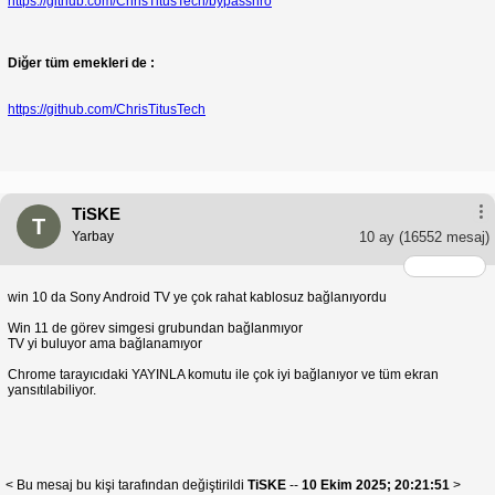
https://github.com/ChrisTitusTech/bypassnro
Diğer tüm emekleri de :
https://github.com/ChrisTitusTech
TiSKE
T
Yarbay
10 ay
(16552 mesaj)
win 10 da Sony Android TV ye çok rahat kablosuz bağlanıyordu
Win 11 de görev simgesi grubundan bağlanmıyor
TV yi buluyor ama bağlanamıyor
Chrome tarayıcıdaki YAYINLA komutu ile çok iyi bağlanıyor ve tüm ekran
yansıtılabiliyor.
< Bu mesaj bu kişi tarafından değiştirildi
TiSKE
--
10 Ekim 2025; 20:21:51
>