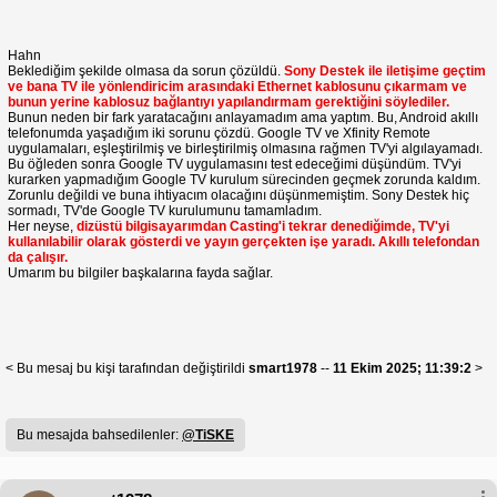
Hahn
Beklediğim şekilde olmasa da sorun çözüldü.
Sony Destek ile iletişime geçtim
ve bana TV ile yönlendiricim arasındaki Ethernet kablosunu çıkarmam ve
bunun yerine kablosuz bağlantıyı yapılandırmam gerektiğini söylediler.
Bunun neden bir fark yaratacağını anlayamadım ama yaptım. Bu, Android akıllı
telefonumda yaşadığım iki sorunu çözdü. Google TV ve Xfinity Remote
uygulamaları, eşleştirilmiş ve birleştirilmiş olmasına rağmen TV'yi algılayamadı.
Bu öğleden sonra Google TV uygulamasını test edeceğimi düşündüm. TV'yi
kurarken yapmadığım Google TV kurulum sürecinden geçmek zorunda kaldım.
Zorunlu değildi ve buna ihtiyacım olacağını düşünmemiştim. Sony Destek hiç
sormadı, TV'de Google TV kurulumunu tamamladım.
Her neyse,
dizüstü bilgisayarımdan Casting'i tekrar denediğimde, TV'yi
kullanılabilir olarak gösterdi ve yayın gerçekten işe yaradı. Akıllı telefondan
da çalışır.
Umarım bu bilgiler başkalarına fayda sağlar.
< Bu mesaj bu kişi tarafından değiştirildi
smart1978
--
11 Ekim 2025; 11:39:2
>
Bu mesajda bahsedilenler:
@TiSKE