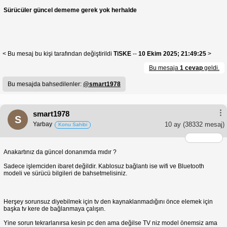
Sürücüler güncel dememe gerek yok herhalde
< Bu mesaj bu kişi tarafından değiştirildi
TiSKE
--
10 Ekim 2025; 21:49:25
>
Bu mesaja
1 cevap
geldi.
Bu mesajda bahsedilenler:
@smart1978
smart1978
S
Yarbay
10 ay
(38332 mesaj)
Konu Sahibi
Anakartınız da güncel donanımda mıdır ?
Sadece işlemciden ibaret değildir. Kablosuz bağlantı ise wifi ve Bluetooth
modeli ve sürücü bilgileri de bahsetmelisiniz.
Herşey sorunsuz diyebilmek için tv den kaynaklanmadığını önce elemek için
başka tv kere de bağlanmaya çalışın.
Yine sorun tekrarlanırsa kesin pc den ama değilse TV niz model önemsiz ama