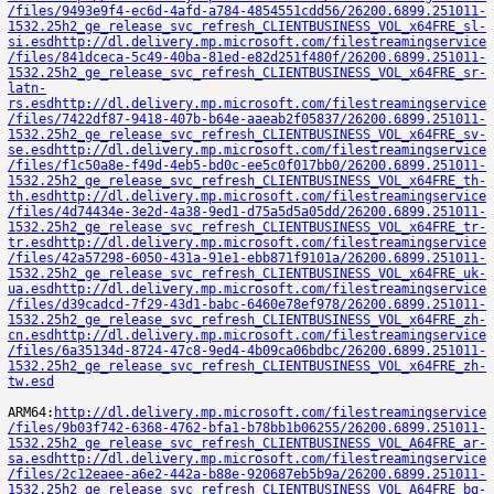
/files/9493e9f4-ec6d-4afd-a784-4854551cdd56/26200.6899.251011-
1532.25h2_ge_release_svc_refresh_CLIENTBUSINESS_VOL_x64FRE_sl-
si.esd
http://dl.delivery.mp.microsoft.com/filestreamingservice
/files/841dceca-5c49-40ba-81ed-e82d251f480f/26200.6899.251011-
1532.25h2_ge_release_svc_refresh_CLIENTBUSINESS_VOL_x64FRE_sr-
latn-
rs.esd
http://dl.delivery.mp.microsoft.com/filestreamingservice
/files/7422df87-9418-407b-b64e-aaeab2f05837/26200.6899.251011-
1532.25h2_ge_release_svc_refresh_CLIENTBUSINESS_VOL_x64FRE_sv-
se.esd
http://dl.delivery.mp.microsoft.com/filestreamingservice
/files/f1c50a8e-f49d-4eb5-bd0c-ee5c0f017bb0/26200.6899.251011-
1532.25h2_ge_release_svc_refresh_CLIENTBUSINESS_VOL_x64FRE_th-
th.esd
http://dl.delivery.mp.microsoft.com/filestreamingservice
/files/4d74434e-3e2d-4a38-9ed1-d75a5d5a05dd/26200.6899.251011-
1532.25h2_ge_release_svc_refresh_CLIENTBUSINESS_VOL_x64FRE_tr-
tr.esd
http://dl.delivery.mp.microsoft.com/filestreamingservice
/files/42a57298-6050-431a-91e1-ebb871f9101a/26200.6899.251011-
1532.25h2_ge_release_svc_refresh_CLIENTBUSINESS_VOL_x64FRE_uk-
ua.esd
http://dl.delivery.mp.microsoft.com/filestreamingservice
/files/d39cadcd-7f29-43d1-babc-6460e78ef978/26200.6899.251011-
1532.25h2_ge_release_svc_refresh_CLIENTBUSINESS_VOL_x64FRE_zh-
cn.esd
http://dl.delivery.mp.microsoft.com/filestreamingservice
/files/6a35134d-8724-47c8-9ed4-4b09ca06bdbc/26200.6899.251011-
1532.25h2_ge_release_svc_refresh_CLIENTBUSINESS_VOL_x64FRE_zh-
tw.esd
ARM64:
http://dl.delivery.mp.microsoft.com/filestreamingservice
/files/9b03f742-6368-4762-bfa1-b78bb1b06255/26200.6899.251011-
1532.25h2_ge_release_svc_refresh_CLIENTBUSINESS_VOL_A64FRE_ar-
sa.esd
http://dl.delivery.mp.microsoft.com/filestreamingservice
/files/2c12eaee-a6e2-442a-b88e-920687eb5b9a/26200.6899.251011-
1532.25h2_ge_release_svc_refresh_CLIENTBUSINESS_VOL_A64FRE_bg-