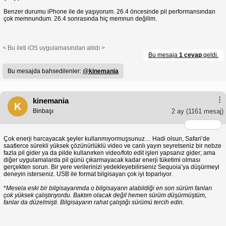
Benzer durumu iPhone ile de yaşıyorum. 26.4 öncesinde pil performansından
çok memnundum. 26.4 sonrasında hiç memnun değilim.
< Bu ileti iOS uygulamasından atıldı >
Bu mesaja
1 cevap
geldi.
Bu mesajda bahsedilenler:
@kinemania
kinemania
K
Binbaşı
2 ay
(1161 mesaj)
Çok enerji harcayacak şeyler kullanmıyormuşsunuz… Hadi olsun, Safari’de
saatlerce sürekli yüksek çözünürlüklü video ve canlı yayın seyretseniz bir nebze
fazla pil gider ya da pilde kullanırken video/foto edit işleri yapsanız gider; ama
diğer uygulamalarda pil günü çıkarmayacak kadar enerji tüketimi olması
gerçekten sorun. Bir yere verilerinizi yedekleyebilirseniz Sequoia’ya düşürmeyi
deneyin isterseniz. USB ile format bilgisayarı çok iyi toparlıyor.
*
Mesela eski bir bilgisayarımda o bilgisayarın alabildiği en son sürüm fanları
çok yüksek çalıştırıyordu. Baktım olacak değil hemen sürüm düşürmüştüm,
fanlar da düzelmişti. Bilgisayarın rahat çalıştığı sürümü tercih edin.