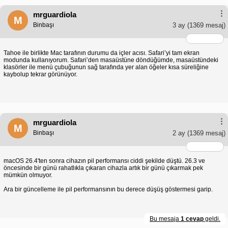
mrguardiola
M
Binbaşı
3 ay
(1369 mesaj)
Tahoe ile birlikte Mac tarafının durumu da içler acısı. Safari’yi tam ekran
modunda kullanıyorum. Safari’den masaüstüne döndüğümde, masaüstündeki
klasörler ile menü çubuğunun sağ tarafında yer alan öğeler kısa süreliğine
kaybolup tekrar görünüyor.
mrguardiola
M
Binbaşı
2 ay
(1369 mesaj)
macOS 26.4'ten sonra cihazın pil performansı ciddi şekilde düştü. 26.3 ve
öncesinde bir günü rahatlıkla çıkaran cihazla artık bir günü çıkarmak pek
mümkün olmuyor.
Ara bir güncelleme ile pil performansının bu derece düşüş göstermesi garip.
Bu mesaja
1 cevap
geldi.