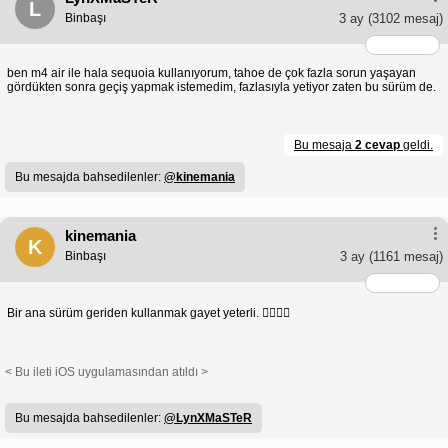
L
Binbaşı
3 ay
(3102 mesaj)
ben m4 air ile hala sequoia kullanıyorum, tahoe de çok fazla sorun yaşayan
gördükten sonra geçiş yapmak istemedim, fazlasıyla yetiyor zaten bu sürüm de.
Bu mesaja
2 cevap
geldi.
Bu mesajda bahsedilenler:
@kinemania
kinemania
K
Binbaşı
3 ay
(1161 mesaj)
Bir ana sürüm geriden kullanmak gayet yeterli. 👍🏻👍🏻
< Bu ileti iOS uygulamasından atıldı >
Bu mesajda bahsedilenler:
@LynXMaSTeR