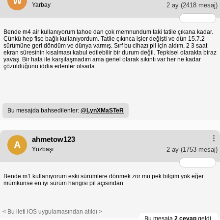
W
Yarbay
2 ay
(2418 mesaj)
Bende m4 air kullanıyorum tahoe dan çok memnundum taki tatile çıkana kadar.
Çünkü hep fişe bağlı kullanıyordum. Tatile çıkınca işler değişti ve dün 15.7.2
sürümüne geri döndüm ve dünya varmış. Sırf bu cihazı pil için aldım. 2 3 saat
ekran süresinin kısalması kabul edilebilir bir durum değil. Tepkisel olarakta biraz
yavaş. Bir hata ile karşılaşmadım ama genel olarak sıkıntı var her ne kadar
çözüldüğünü iddia edenler olsada.
Bu mesajda bahsedilenler:
@LynXMaSTeR
ahmetow123
A
Yüzbaşı
2 ay
(1753 mesaj)
Bende m1 kullanıyorum eski sürümlere dönmek zor mu pek bilgim yok eğer
mümkünse en iyi sürüm hangisi pil açısından
< Bu ileti iOS uygulamasından atıldı >
Bu mesaja
2 cevap
geldi.