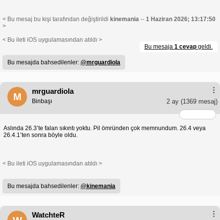
< Bu mesaj bu kişi tarafından değiştirildi
kinemania
--
1 Haziran 2026; 13:17:50
>
< Bu ileti iOS uygulamasından atıldı >
Bu mesaja
1 cevap
geldi.
Bu mesajda bahsedilenler:
@mrguardiola
mrguardiola
M
Binbaşı
2 ay
(1369 mesaj)
Aslında 26.3’te falan sıkıntı yoktu. Pil ömründen çok memnundum. 26.4 veya
26.4.1’ten sonra böyle oldu.
< Bu ileti iOS uygulamasından atıldı >
Bu mesajda bahsedilenler:
@kinemania
WatchteR