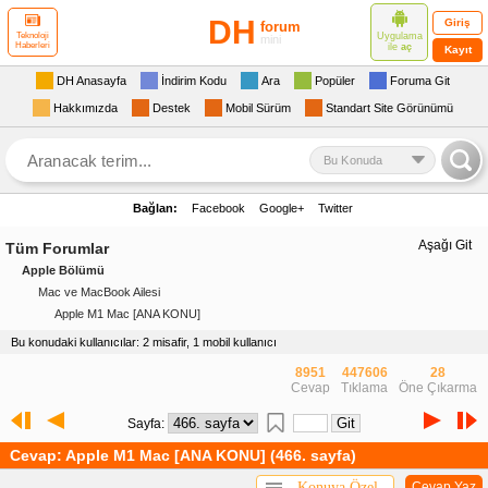
DH
Giriş
forum
Uygulama
Teknoloji
mini
Haberleri
ile
aç
Kayıt
DH Anasayfa
İndirim Kodu
Ara
Popüler
Foruma Git
Hakkımızda
Destek
Mobil Sürüm
Standart Site Görünümü
Bu Konuda
Bağlan:
Facebook
Google+
Twitter
Aşağı Git
Tüm Forumlar
Apple Bölümü
Mac ve MacBook Ailesi
Apple M1 Mac [ANA KONU]
Bu konudaki kullanıcılar: 2 misafir, 1 mobil kullanıcı
8951
447606
28
Cevap
Tıklama
Öne Çıkarma
Sayfa:
Cevap: Apple M1 Mac [ANA KONU] (466. sayfa)
Konuya Özel
Cevap Yaz