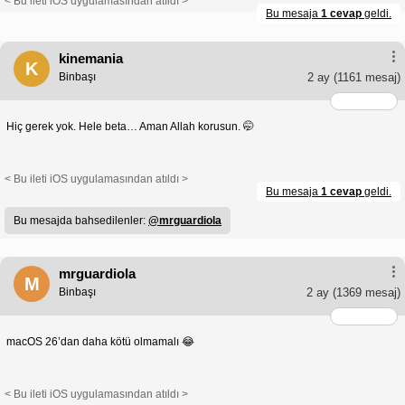
< Bu ileti iOS uygulamasından atıldı >
Bu mesaja
1 cevap
geldi.
kinemania
K
Binbaşı
2 ay
(1161 mesaj)
Hiç gerek yok. Hele beta… Aman Allah korusun. 🤭
< Bu ileti iOS uygulamasından atıldı >
Bu mesaja
1 cevap
geldi.
Bu mesajda bahsedilenler:
@mrguardiola
mrguardiola
M
Binbaşı
2 ay
(1369 mesaj)
macOS 26’dan daha kötü olmamalı 😂
< Bu ileti iOS uygulamasından atıldı >