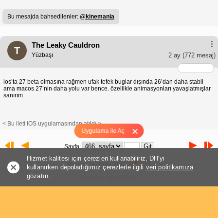
Bu mesajda bahsedilenler:
@kinemania
The Leaky Cauldron
T
Yüzbaşı
2 ay
(772 mesaj)
ios’ta 27 beta olmasına rağmen ufak tefek buglar dışında 26’dan daha stabil
ama macos 27’nin daha yolu var bence. özellikle animasyonları yavaşlatmışlar
sanırım
< Bu ileti iOS uygulamasından atıldı >
Uygulama ile Aç
Sayfa:
Hizmet kalitesi için çerezleri kullanabiliriz, DH'yi
Donanım Sponsoru:
kullanırken depoladığımız çerezlerle ilgili
veri politikamıza
gözatın.
Yüklenme süresi: 0,227