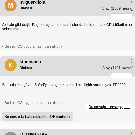
mrguardiola
M
Binbaşı
3 ay
(1369 mesaj)
Akıl alır gibi değil. Pages uygulaması nasıl olur da bu kadar çok CPU tüketimine
sebep olur.
< Bu ileti iOS uygulamasından atıldı >
kinemania
K
Binbaşı
3 ay
(1161 mesaj)
Sequoia çok güzel. Safari’yi bile güncellemedim. Hiçbir sorunu yok. 👍🏻👍🏻👍🏻
< Bu ileti iOS uygulamasından atıldı >
Bu mesaja
1 cevap
geldi.
Bu mesajda bahsedilenler:
@Nimotech
LynXMaSTeR