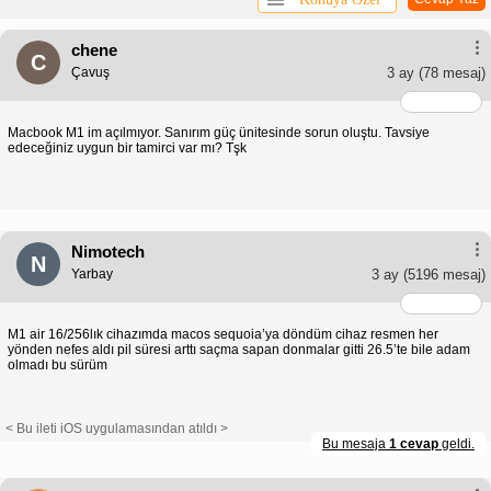
chene
C
Çavuş
3 ay
(78 mesaj)
Macbook M1 im açılmıyor. Sanırım güç ünitesinde sorun oluştu. Tavsiye
edeceğiniz uygun bir tamirci var mı? Tşk
Nimotech
N
Yarbay
3 ay
(5196 mesaj)
M1 air 16/256lık cihazımda macos sequoia’ya döndüm cihaz resmen her
yönden nefes aldı pil süresi arttı saçma sapan donmalar gitti 26.5’te bile adam
olmadı bu sürüm
< Bu ileti iOS uygulamasından atıldı >
Bu mesaja
1 cevap
geldi.