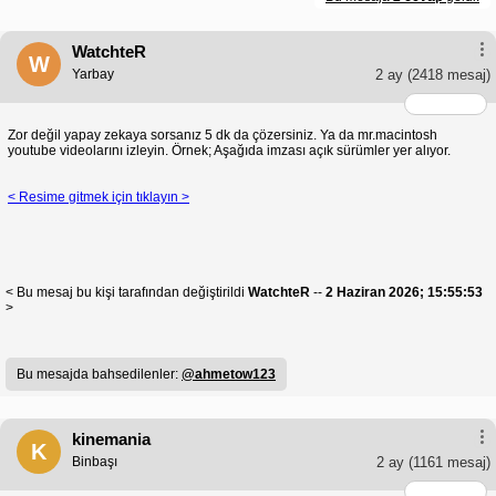
WatchteR
W
Yarbay
2 ay
(2418 mesaj)
Zor değil yapay zekaya sorsanız 5 dk da çözersiniz. Ya da mr.macintosh
youtube videolarını izleyin. Örnek; Aşağıda imzası açık sürümler yer alıyor.
< Resime gitmek için tıklayın >
< Bu mesaj bu kişi tarafından değiştirildi
WatchteR
--
2 Haziran 2026; 15:55:53
>
Bu mesajda bahsedilenler:
@ahmetow123
kinemania
K
Binbaşı
2 ay
(1161 mesaj)