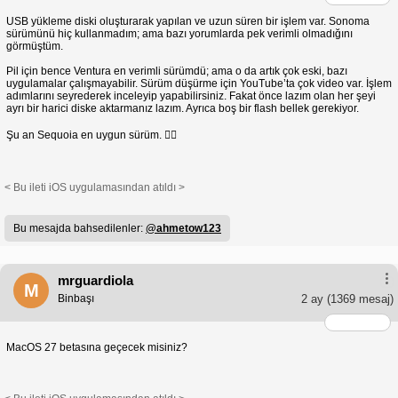
USB yükleme diski oluşturarak yapılan ve uzun süren bir işlem var. Sonoma
sürümünü hiç kullanmadım; ama bazı yorumlarda pek verimli olmadığını
görmüştüm.
Pil için bence Ventura en verimli sürümdü; ama o da artık çok eski, bazı
uygulamalar çalışmayabilir. Sürüm düşürme için YouTube’ta çok video var. İşlem
adımlarını seyrederek inceleyip yapabilirsiniz. Fakat önce lazım olan her şeyi
ayrı bir harici diske aktarmanız lazım. Ayrıca boş bir flash bellek gerekiyor.
Şu an Sequoia en uygun sürüm. 👍🏻
< Bu ileti iOS uygulamasından atıldı >
Bu mesajda bahsedilenler:
@ahmetow123
mrguardiola
M
Binbaşı
2 ay
(1369 mesaj)
MacOS 27 betasına geçecek misiniz?