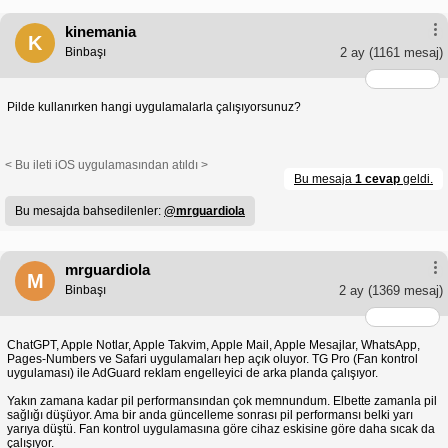
kinemania
K
Binbaşı
2 ay
(1161 mesaj)
Pilde kullanırken hangi uygulamalarla çalışıyorsunuz?
< Bu ileti iOS uygulamasından atıldı >
Bu mesaja
1 cevap
geldi.
Bu mesajda bahsedilenler:
@mrguardiola
mrguardiola
M
Binbaşı
2 ay
(1369 mesaj)
ChatGPT, Apple Notlar, Apple Takvim, Apple Mail, Apple Mesajlar, WhatsApp,
Pages-Numbers ve Safari uygulamaları hep açık oluyor. TG Pro (Fan kontrol
uygulaması) ile AdGuard reklam engelleyici de arka planda çalışıyor.
Yakın zamana kadar pil performansından çok memnundum. Elbette zamanla pil
sağlığı düşüyor. Ama bir anda güncelleme sonrası pil performansı belki yarı
yarıya düştü. Fan kontrol uygulamasına göre cihaz eskisine göre daha sıcak da
çalışıyor.