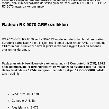
model, artık küresel pazarda da satışa çıkacak. Yeni kart, RX 9060 XT 16 GB ile
RX 9070 arasında konumlanıyor.
Radeon RX 9070 GRE özellikleri
RX 9070 GRE, RX 9070 ve RX 9070 XT modellerinde kullanılan
4 nm üretim
sürecine sahip
Navi 48 grafik işlemcisini temel alıyor. Ancak AMD, bu modelde
GPU'nun bazı birimlerini devre dışı bırakarak daha uygun fiyatlı bir seçenek
oluşturmuş durumda.
Paylaşılan teknik özelliklere göre ekran kartında
48 Compute Unit (CU), 3.072
akış işlemcisi, 48 RT hızlandırıcısı
ve
96 yapay zeka hızlandırıcısı
bulunuyor.
Bellek tarafında ise
192-bit veri yolu
üzerinden çalışan
12 GB GDDR6 bellek
tercih edilmiş.
GPU: Navi 48 (4 nm)
Compute Unit: 48
Akış işlemcisi: 3.072