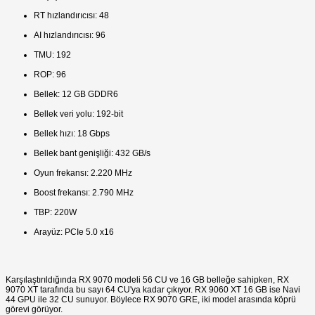
RT hızlandırıcısı: 48
AI hızlandırıcısı: 96
TMU: 192
ROP: 96
Bellek: 12 GB GDDR6
Bellek veri yolu: 192-bit
Bellek hızı: 18 Gbps
Bellek bant genişliği: 432 GB/s
Oyun frekansı: 2.220 MHz
Boost frekansı: 2.790 MHz
TBP: 220W
Arayüz: PCIe 5.0 x16
Karşılaştırıldığında RX 9070 modeli 56 CU ve 16 GB belleğe sahipken, RX
9070 XT tarafında bu sayı 64 CU'ya kadar çıkıyor. RX 9060 XT 16 GB ise Navi
44 GPU ile 32 CU sunuyor. Böylece RX 9070 GRE, iki model arasında köprü
görevi görüyor.