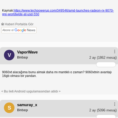
Kaynak:
https://www.techpowerup.com/349546/amd-launches-radeon-rx-9070-
gre-worldwide-at-usd-550
Haberi Portalda Gör
Abone ol
VaporWave
V
Binbaşı
2 ay
(1862 mesaj)
9060xt alacağıma bunu almak daha mı mantıklı o zaman? 9060xtnin avantajı
16gb olması bir yandan.
< Bu ileti Android uygulamasından atıldı >
samuray_x
S
Binbaşı
2 ay
(5096 mesaj)