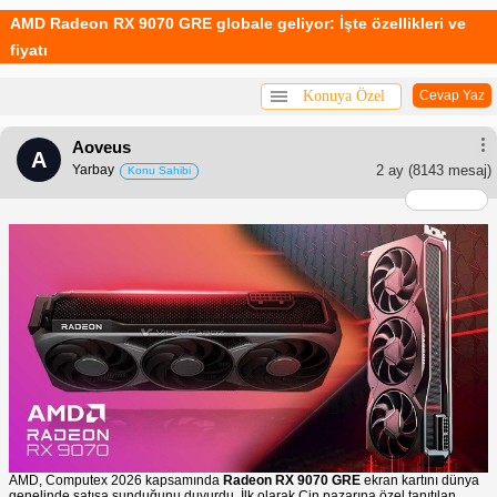
AMD Radeon RX 9070 GRE globale geliyor: İşte özellikleri ve
fiyatı
Konuya Özel
Cevap Yaz
Aoveus
A
Yarbay
2 ay
(8143 mesaj)
Konu Sahibi
AMD, Computex 2026 kapsamında
Radeon RX 9070 GRE
ekran kartını dünya
genelinde satışa sunduğunu duyurdu. İlk olarak Çin pazarına özel tanıtılan