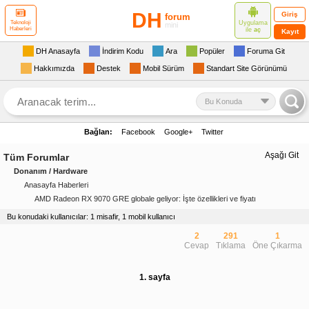
DH
Giriş
forum
Uygulama
Teknoloji
mini
Haberleri
ile
aç
Kayıt
DH Anasayfa
İndirim Kodu
Ara
Popüler
Foruma Git
Hakkımızda
Destek
Mobil Sürüm
Standart Site Görünümü
Bu Konuda
Bağlan:
Facebook
Google+
Twitter
Aşağı Git
Tüm Forumlar
Donanım / Hardware
Anasayfa Haberleri
AMD Radeon RX 9070 GRE globale geliyor: İşte özellikleri ve fiyatı
Bu konudaki kullanıcılar: 1 misafir, 1 mobil kullanıcı
2
291
1
Cevap
Tıklama
Öne Çıkarma
1. sayfa