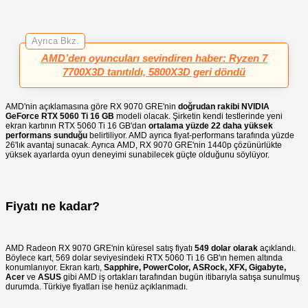
Ayrıca Bkz.
AMD’den oyuncuları sevindiren haber: Ryzen 7
7700X3D tanıtıldı, 5800X3D geri döndü
AMD'nin açıklamasına göre RX 9070 GRE'nin
doğrudan rakibi NVIDIA
GeForce RTX 5060 Ti 16 GB
modeli olacak. Şirketin kendi testlerinde yeni
ekran kartının RTX 5060 Ti 16 GB'dan
ortalama yüzde 22 daha yüksek
performans sunduğu
belirtiliyor. AMD ayrıca fiyat-performans tarafında yüzde
26'lık avantaj sunacak. Ayrıca AMD, RX 9070 GRE'nin 1440p çözünürlükte
yüksek ayarlarda oyun deneyimi sunabilecek güçte olduğunu söylüyor.
Fiyatı ne kadar?
AMD Radeon RX 9070 GRE'nin küresel satış fiyatı
549 dolar olarak
açıklandı.
Böylece kart, 569 dolar seviyesindeki RTX 5060 Ti 16 GB'ın hemen altında
konumlanıyor. Ekran kartı,
Sapphire, PowerColor, ASRock, XFX, Gigabyte,
Acer
ve
ASUS
gibi AMD iş ortakları tarafından bugün itibarıyla satışa sunulmuş
durumda. Türkiye fiyatları ise henüz açıklanmadı.