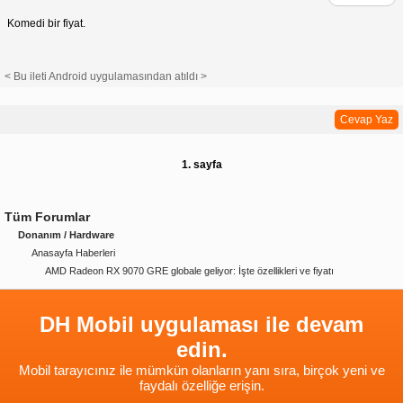
Komedi bir fiyat.
< Bu ileti Android uygulamasından atıldı >
Cevap Yaz
1. sayfa
Tüm Forumlar
Donanım / Hardware
Anasayfa Haberleri
AMD Radeon RX 9070 GRE globale geliyor: İşte özellikleri ve fiyatı
DH Mobil uygulaması ile devam
edin.
Mobil tarayıcınız ile mümkün olanların yanı sıra, birçok yeni ve
faydalı özelliğe erişin.