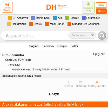
DH
Giriş
forum
Uygulama
Teknoloji
mini
Haberleri
ile
aç
Kayıt
DH Anasayfa
İndirim Kodu
Ara
Popüler
Foruma Git
Hakkımızda
Destek
Mobil Sürüm
Standart Site Görünümü
Bu Konuda
Bağlan:
Facebook
Google+
Twitter
Aşağı Git
Tüm Forumlar
Konu Dışı / Off Topic
Konu Dışı
Alakalı alakasız, bir satış ürünü sayfası linki bırak
Bu konudaki kullanıcılar: 1 misafir
1
70
0
Cevap
Tıklama
Öne Çıkarma
1. sayfa
Alakalı alakasız, bir satış ürünü sayfası linki bırak