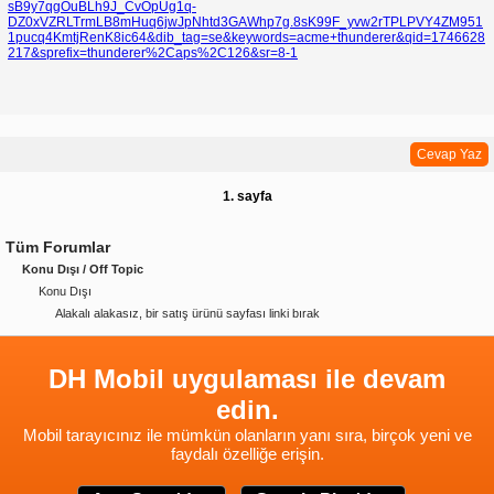
sB9y7qgOuBLh9J_CvOpUg1q-
DZ0xVZRLTrmLB8mHuq6jwJpNhtd3GAWhp7g.8sK99F_yvw2rTPLPVY4ZM951
1pucq4KmtjRenK8ic64&dib_tag=se&keywords=acme+thunderer&qid=1746628
217&sprefix=thunderer%2Caps%2C126&sr=8-1
Cevap Yaz
1. sayfa
Tüm Forumlar
Konu Dışı / Off Topic
Konu Dışı
Alakalı alakasız, bir satış ürünü sayfası linki bırak
DH Mobil uygulaması ile devam
edin.
Mobil tarayıcınız ile mümkün olanların yanı sıra, birçok yeni ve
faydalı özelliğe erişin.