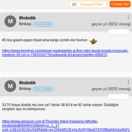
Konuya Özel
Cevap Yaz
Mobidik
M
Binbaşı
geçen yıl
(8252 mesaj)
Konu Sahibi
85 lira gayet uygun biyat ama kargo ücreti olur bunun.
https://www.trendyol.com/genel-markalar/be-active-oten-tavuk-kopek-oyuncagi-
medium-30-cm-p-74620267?boutiqueId=61&merchantId=495615
Mobidik
M
Binbaşı
geçen yıl
(8252 mesaj)
Konu Sahibi
3175 liraya düdük mü olur ya? dolar 38.63 tl ve 82 dolar ediyor. Düdüğün
vergileri ayrı mı bilmiyorum.
https://www.amazon.com.tr/Thunder-Nikel-Kaplama-Whistle-
model/dp/B00IHRASIM/ref=sr_1_1?
crid=14B1D3D35USNR&dib=eyJ2IjoiMSJ9.pnLKmFrXku07AQ2Bbahhm1o6pFc