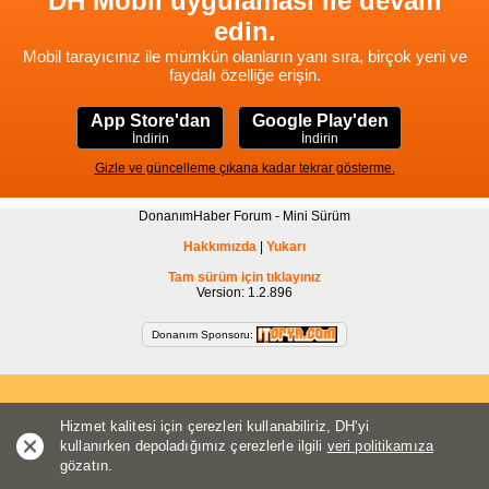
DH Mobil uygulaması ile devam
edin.
Mobil tarayıcınız ile mümkün olanların yanı sıra, birçok yeni ve
faydalı özelliğe erişin.
App Store'dan
Google Play'den
İndirin
İndirin
Gizle ve güncelleme çıkana kadar tekrar gösterme.
DonanımHaber Forum - Mini Sürüm
Hakkımızda
|
Yukarı
Tam sürüm için tıklayınız
Version: 1.2.896
Donanım Sponsoru:
Hizmet kalitesi için çerezleri kullanabiliriz, DH'yi
kullanırken depoladığımız çerezlerle ilgili
veri politikamıza
gözatın.