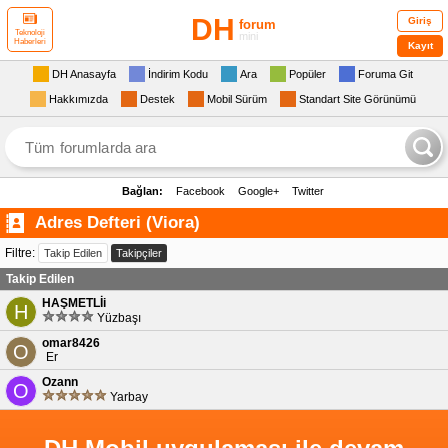
DH
Giriş
forum
Teknoloji
mini
Haberleri
Kayıt
DH Anasayfa
İndirim Kodu
Ara
Popüler
Foruma Git
Hakkımızda
Destek
Mobil Sürüm
Standart Site Görünümü
Bağlan:
Facebook
Google+
Twitter
Adres Defteri (Viora)
Filtre:
Takip Edilen
Takipçiler
Takip Edilen
HAŞMETLİi
H
Yüzbaşı
omar8426
O
Er
Ozann
O
Yarbay