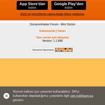
App Store'dan
Google Play'den
İndirin
İndirin
Gizle ve güncelleme çıkana kadar tekrar gösterme.
DonanımHaber Forum - Mini Sürüm
Hakkımızda
|
Yukarı
Tam sürüm için tıklayınız
Version: 1.2.896
Donanım Sponsoru:
Hizmet kalitesi için çerezleri kullanabiliriz, DH'yi
kullanırken depoladığımız çerezlerle ilgili
veri politikamıza
gözatın.