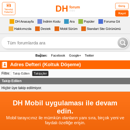
DH
Giriş
forum
Teknoloji
mini
Haberleri
Kayıt
DH Anasayfa
İndirim Kodu
Ara
Popüler
Foruma Git
Hakkımızda
Destek
Mobil Sürüm
Standart Site Görünümü
Bağlan:
Facebook
Google+
Twitter
Adres Defteri (Koltuk Döşeme)
Filtre:
Takip Edilen
Takipçiler
Takip Edilen
Hiçbir üye takip edilmiyor.
DH Mobil uygulaması ile devam
edin.
Mobil tarayıcınız ile mümkün olanların yanı sıra, birçok yeni ve
faydalı özelliğe erişin.