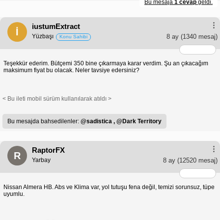
Bu mesaja
1 cevap
geldi.
iustumExtract
İ
Yüzbaşı
8 ay
(1340 mesaj)
Konu Sahibi
Teşekkür ederim. Bütçemi 350 bine çıkarmaya karar verdim. Şu an çıkacağım
maksimum fiyat bu olacak. Neler tavsiye edersiniz?
< Bu ileti mobil sürüm kullanılarak atıldı >
Bu mesajda bahsedilenler:
@sadistica ,
@Dark Territory
RaptorFX
R
Yarbay
8 ay
(12520 mesaj)
Nissan Almera HB. Abs ve Klima var, yol tutuşu fena değil, temizi sorunsuz, tüpe
uyumlu.