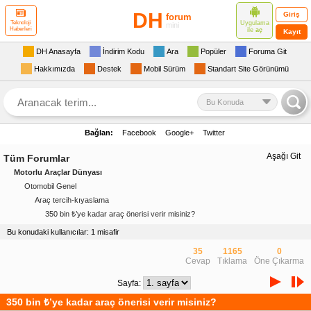
DH
Giriş
forum
Uygulama
Teknoloji
mini
Haberleri
ile
aç
Kayıt
DH Anasayfa
İndirim Kodu
Ara
Popüler
Foruma Git
Hakkımızda
Destek
Mobil Sürüm
Standart Site Görünümü
Bu Konuda
Bağlan:
Facebook
Google+
Twitter
Aşağı Git
Tüm Forumlar
Motorlu Araçlar Dünyası
Otomobil Genel
Araç tercih-kıyaslama
350 bin ₺’ye kadar araç önerisi verir misiniz?
Bu konudaki kullanıcılar: 1 misafir
35
1165
0
Cevap
Tıklama
Öne Çıkarma
Sayfa:
350 bin ₺’ye kadar araç önerisi verir misiniz?