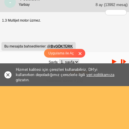
-
Yarbay
8 ay
(13992 mesaj)
1.3 Multijet motor üzmez.
Bu mesajda bahsedilenler:
@ByGÖKTÜRK
Uygulama ile Aç
Sayfa:
Hizmet kalitesi için çerezleri kullanabiliriz, DH'yi
Donanım Sponsoru:
kullanırken depoladığımız çerezlerle ilgili
veri politikamıza
gözatın.
Yüklenme süresi: 0,132
Sayfa: