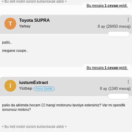
< Bu ileti mobil sürüm kullanılarak atıldı >
Bu mesaja
1 cevap
geldi.
Toyota SUPRA
T
Yarbay
8 ay
(28450 mesaj)
palio..
megane coupe..
Bu mesaja
1 cevap
geldi.
iustumExtract
İ
Yüzbaşı
8 ay
(1340 mesaj)
Konu Sahibi
palio da aklımda hocam 👍🏻 hangi motorunu tavsiye edersiniz? Var mı spesifik
sorunsuz motoru?
< Bu ileti mobil sürüm kullanılarak atıldı >