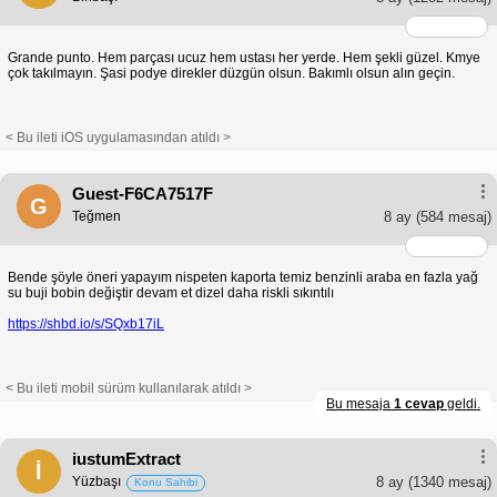
Grande punto. Hem parçası ucuz hem ustası her yerde. Hem şekli güzel. Kmye
çok takılmayın. Şasi podye direkler düzgün olsun. Bakımlı olsun alın geçin.
< Bu ileti iOS uygulamasından atıldı >
Guest-F6CA7517F
G
Teğmen
8 ay
(584 mesaj)
Bende şöyle öneri yapayım nispeten kaporta temiz benzinli araba en fazla yağ
su buji bobin değiştir devam et dizel daha riskli sıkıntılı
https://shbd.io/s/SQxb17iL
< Bu ileti mobil sürüm kullanılarak atıldı >
Bu mesaja
1 cevap
geldi.
iustumExtract
İ
Yüzbaşı
8 ay
(1340 mesaj)
Konu Sahibi