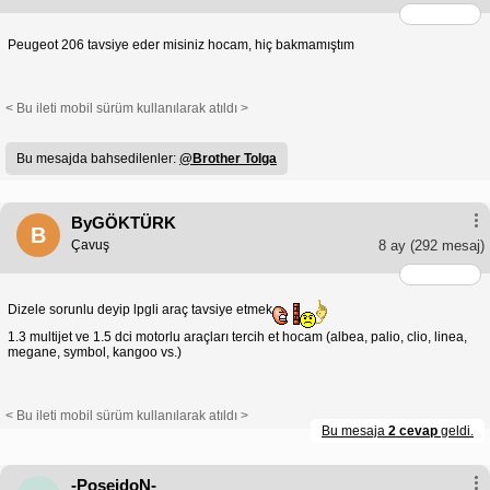
Peugeot 206 tavsiye eder misiniz hocam, hiç bakmamıştım
< Bu ileti mobil sürüm kullanılarak atıldı >
Bu mesajda bahsedilenler:
@Brother Tolga
ByGÖKTÜRK
B
Çavuş
8 ay
(292 mesaj)
Dizele sorunlu deyip lpgli araç tavsiye etmek
1.3 multijet ve 1.5 dci motorlu araçları tercih et hocam (albea, palio, clio, linea,
megane, symbol, kangoo vs.)
< Bu ileti mobil sürüm kullanılarak atıldı >
Bu mesaja
2 cevap
geldi.
-PoseidoN-