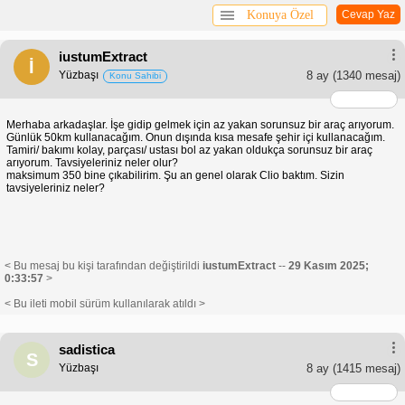
Konuya Özel
Cevap Yaz
iustumExtract
İ
Yüzbaşı
8 ay
(1340 mesaj)
Konu Sahibi
Merhaba arkadaşlar. İşe gidip gelmek için az yakan sorunsuz bir araç arıyorum.
Günlük 50km kullanacağım. Onun dışında kısa mesafe şehir içi kullanacağım.
Tamiri/ bakımı kolay, parçası/ ustası bol az yakan oldukça sorunsuz bir araç
arıyorum. Tavsiyeleriniz neler olur?
maksimum 350 bine çıkabilirim. Şu an genel olarak Clio baktım. Sizin
tavsiyeleriniz neler?
< Bu mesaj bu kişi tarafından değiştirildi
iustumExtract
--
29 Kasım 2025;
0:33:57
>
< Bu ileti mobil sürüm kullanılarak atıldı >
sadistica
S
Yüzbaşı
8 ay
(1415 mesaj)