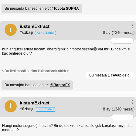
Bu mesajda bahsedilenler:
@Toyota SUPRA
iustumExtract
İ
Yüzbaşı
8 ay
(1340 mesaj)
Konu Sahibi
bunlar güzel artılar hocam. önerdiğiniz bir motor seçeneği var mı? Bir de km’si
kaç binlerde olur?
< Bu ileti mobil sürüm kullanılarak atıldı >
Bu mesaja
1 cevap
geldi.
Bu mesajda bahsedilenler:
@RaptorFX
iustumExtract
İ
Yüzbaşı
8 ay
(1340 mesaj)
Konu Sahibi
Hangi motor seçeneği hocam? Bir de elektronik arıza ile çok karşılaşır mıyım bu
modelde?