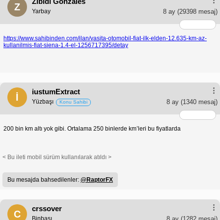
Zibidi Gonzales
Z
Yarbay
8 ay
(29398 mesaj)
https://www.sahibinden.com/ilan/vasita-otomobil-fiat-ilk-elden-12.635-km-az-
kullanilmis-fiat-siena-1.4-el-1256717395/detay
iustumExtract
İ
Yüzbaşı
8 ay
(1340 mesaj)
Konu Sahibi
200 bin km altı yok gibi. Ortalama 250 binlerde km’leri bu fiyatlarda
< Bu ileti mobil sürüm kullanılarak atıldı >
Bu mesajda bahsedilenler:
@RaptorFX
crssover
C
Binbaşı
8 ay
(1282 mesaj)