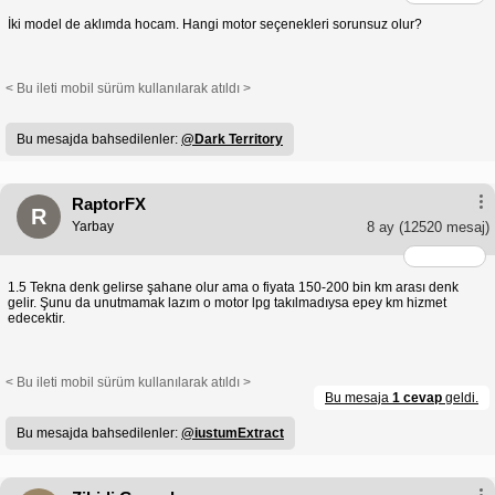
İki model de aklımda hocam. Hangi motor seçenekleri sorunsuz olur?
< Bu ileti mobil sürüm kullanılarak atıldı >
Bu mesajda bahsedilenler:
@Dark Territory
RaptorFX
R
Yarbay
8 ay
(12520 mesaj)
1.5 Tekna denk gelirse şahane olur ama o fiyata 150-200 bin km arası denk
gelir. Şunu da unutmamak lazım o motor lpg takılmadıysa epey km hizmet
edecektir.
< Bu ileti mobil sürüm kullanılarak atıldı >
Bu mesaja
1 cevap
geldi.
Bu mesajda bahsedilenler:
@iustumExtract