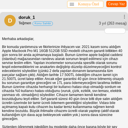
Konuya Özel
Cevap Yaz
doruk_1
D
Teğmen
3 yıl
(263 mesaj)
Konu Sahibi
Merhaba arkadaşlar,
Bir konuda yardımınıza ve fikirlerinize ihtiyacım var. 2021 kasım sonu aldığım
Apple Macbook Pro M1 16GB 512GB SSD modelli cihazım garanti bittikten 40
gün sonra bir anda açılmamaya başladı. Bunun üzerine apple bağdat caddesi
(istanbul) mağazasından randevu alarak sorunun tespit edilmesi için cihazı
servise teslim ettim. Yapılan incelemeler sonucunda spesifik olarak sorunu
tespit edemediklerini ve anakartını değiştirip düzelip düzelmeyeceğini kontrol
edeceklerini söylediler (çünkü 2 defa yapılan donanım taramasında tüm
parçalar sağlam çıktı). Aldığım tarihte 17.500TL ödediğim cihazın tamiri için
21.500TL ücret talep ettiler. Ancak eğer garantisi 40 gün önce bitmemiş olsaydı
bu sorunun garantiye gireceğini ve 1TL para ödemeyeceğimi tarafıma ilettiler.
Bunun üzerine cihazda herhangi bir kullanıcı hatası olup olmadığı sordum ve
cihazda %0 kullanıcı hatası olduğunu (vuruk, çizik, eziklik, sıvı teması, elektrik
yanması vb. olmadığını) söylediler. Cihazın tamamen kendi kendine
bozulduğunu teyit ettiler. Sırf garanti süresi 40 gün önce bitti diye satın aldığım
ücretin üzerinde bir tamir ücreti ödemem gerektiğini söylediler. Vidası bile
açılmamış kapalı kutu cihazım bu kadar temiz kullanmama rağmen kendi
kendine bozuldu. Büyük ihtimalle cihazımı ücretli olarak yaptırıp (aktif olarak
kullandığım için dava açıp bekleyecek vaktim yok.) sonra dava sürecine
gireceğim.
Sizlerden öğrenmek istediğim bu modelde daha önce başına böyle bir şey