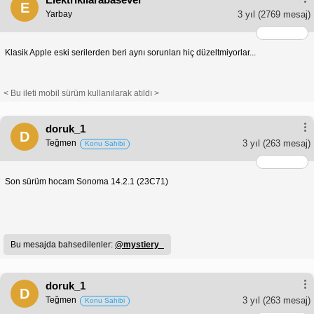
E
Yarbay
3 yıl
(2769 mesaj)
Klasik Apple eski serilerden beri aynı sorunları hiç düzeltmiyorlar...
< Bu ileti mobil sürüm kullanılarak atıldı >
doruk_1
D
Teğmen
3 yıl
(263 mesaj)
Konu Sahibi
Son sürüm hocam Sonoma 14.2.1 (23C71)
Bu mesajda bahsedilenler:
@mystiery_
doruk_1
D
Teğmen
3 yıl
(263 mesaj)
Konu Sahibi