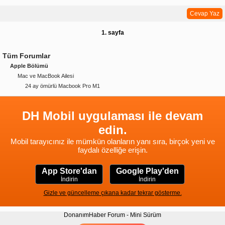
Cevap Yaz
1. sayfa
Tüm Forumlar
Apple Bölümü
Mac ve MacBook Ailesi
24 ay ömürlü Macbook Pro M1
DH Mobil uygulaması ile devam
edin.
Mobil tarayıcınız ile mümkün olanların yanı sıra, birçok yeni ve
faydalı özelliğe erişin.
App Store'dan
Google Play'den
İndirin
İndirin
Gizle ve güncelleme çıkana kadar tekrar gösterme.
DonanımHaber Forum - Mini Sürüm