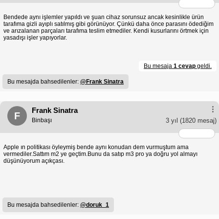
Bendede aynı işlemler yapıldı ve şuan cihaz sorunsuz ancak kesinlikle ürün
tarafıma gizli ayıplı satılmış gibi görünüyor. Çünkü daha önce parasını ödediğim
ve arızalanan parçaları tarafıma teslim etmediler. Kendi kusurlarını örtmek için
yasadışı işler yapıyorlar.
Bu mesaja
1 cevap
geldi.
Bu mesajda bahsedilenler:
@Frank Sinatra
Frank Sinatra
F
Binbaşı
3 yıl
(1820 mesaj)
Apple ın politikası öyleymiş bende aynı konudan dem vurmuştum ama
vermediler.Sattım m2 ye geçtim.Bunu da satıp m3 pro ya doğru yol almayı
düşünüyorum açıkçası.
Bu mesajda bahsedilenler:
@doruk_1