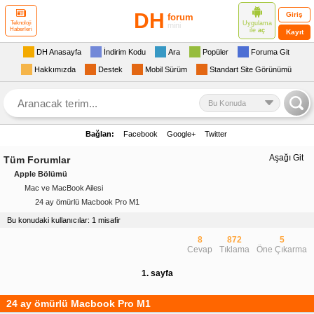
DH
Giriş
forum
Uygulama
Teknoloji
mini
Haberleri
ile
aç
Kayıt
DH Anasayfa
İndirim Kodu
Ara
Popüler
Foruma Git
Hakkımızda
Destek
Mobil Sürüm
Standart Site Görünümü
Bu Konuda
Bağlan:
Facebook
Google+
Twitter
Aşağı Git
Tüm Forumlar
Apple Bölümü
Mac ve MacBook Ailesi
24 ay ömürlü Macbook Pro M1
Bu konudaki kullanıcılar: 1 misafir
8
872
5
Cevap
Tıklama
Öne Çıkarma
1. sayfa
24 ay ömürlü Macbook Pro M1