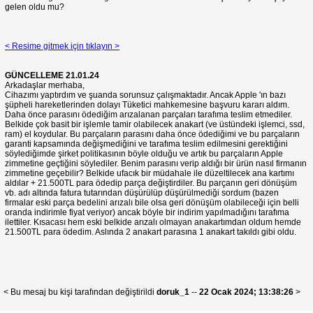
gelen oldu mu?
< Resime gitmek için tıklayın >
GÜNCELLEME 21.01.24
Arkadaşlar merhaba,
Cihazımı yaptırdım ve şuanda sorunsuz çalışmaktadır. Ancak Apple 'ın bazı
şüpheli hareketlerinden dolayı Tüketici mahkemesine başvuru kararı aldım.
Daha önce parasını ödediğim arızalanan parçaları tarafıma teslim etmediler.
Belkide çok basit bir işlemle tamir olabilecek anakart (ve üstündeki işlemci, ssd,
ram) el koydular. Bu parçaların parasını daha önce ödediğimi ve bu parçaların
garanti kapsamında değişmediğini ve tarafıma teslim edilmesini gerektiğini
söylediğimde şirket politikasının böyle olduğu ve artık bu parçaların Apple
zimmetine geçtiğini söylediler. Benim parasını verip aldığı bir ürün nasıl firmanın
zimmetine geçebilir? Belkide ufacık bir müdahale ile düzeltilecek ana kartımı
aldılar + 21.500TL para ödedip parça değiştirdiler. Bu parçanın geri dönüşüm
vb. adı altında fatura tutarından düşürülüp düşürülmediği sordum (bazen
firmalar eski parça bedelini arızalı bile olsa geri dönüşüm olabileceği için belli
oranda indirimle fiyat veriyor) ancak böyle bir indirim yapılmadığını tarafıma
ilettiler. Kısacası hem eski belkide arızalı olmayan anakartımdan oldum hemde
21.500TL para ödedim. Aslında 2 anakart parasına 1 anakart takıldı gibi oldu.
< Bu mesaj bu kişi tarafından değiştirildi
doruk_1
--
22 Ocak 2024; 13:38:26
>