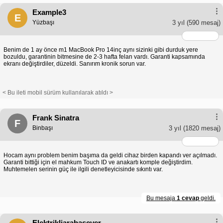
Example3
E
Yüzbaşı
3 yıl
(590 mesaj)
Benim de 1 ay önce m1 MacBook Pro 14inç aynı sizinki gibi durduk yere
bozuldu, garantinin bitmesine de 2-3 hafta felan vardı. Garanti kapsamında
ekranı değiştirdiler, düzeldi. Sanırım kronik sorun var.
< Bu ileti mobil sürüm kullanılarak atıldı >
Frank Sinatra
F
Binbaşı
3 yıl
(1820 mesaj)
Hocam aynı problem benim başıma da geldi cihaz birden kapandı ver açılmadı.
Garanti bittiği için el mahkum Touch ID ve anakartı komple değiştirdim.
Muhtemelen serinin güç ile ilgili denetleyicisinde sıkıntı var.
Bu mesaja
1 cevap
geldi.
Elektrikliarabasever